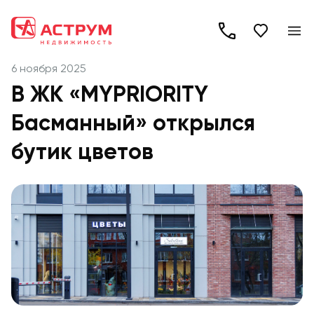
+7
(495)
6 ноября 2025
260-
В ЖК «MYPRIORITY
19-
Басманный» открылся
82
бутик цветов