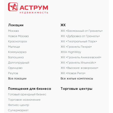
конструкции на входную группу
помещения с указанием размеров;
направить пакет документов на почту
adv@astrum-estate.ru
для
Локации
ЖК
согласования с управляющей
Москва
ЖК «Басманный от Гранель»
компанией «Аструм Недвижимость».
Новая Москва
ЖК «Дубровка от Гранель»
Красногорск
ЖК «Театральный Парк»
Мытищи
ЖК «Гранель Пехра»
Коммунарка
ЖКА HighWay
Балашиха
ЖК «Гранель Аникеевский»
Долгопрудный
ЖК «Гранель Ильинойс»
Одинцово
ЖК «Высокие жаворонки»
Реутов
ЖК «Новая Рига»
Все локации
Все жилые комплексы
Помещения для бизнеса
Торговые центры
Готовый арендный бизнес
Торговое назначение
Фитнес-центр
Супермаркет