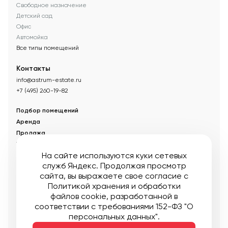
Свободное назначение
Детский сад
Офис
Автомойка
Все типы помещений
Контакты
info@astrum-estate.ru
+7 (495) 260-19-82
Подбор помещений
Аренда
Продажа
Управление недвижимостью
На сайте используются куки сетевых
Акции
служб Яндекс. Продолжая просмотр
О компании
сайта, вы выражаете свое согласие с
Новости
Политикой хранения и обработки
Статьи
файлов cookie
, разработанной в
соответствии с требованиями 152-ФЗ "О
© Управляющая компания «Аструм Недвижимость».
2026
.
персональных данных".
Опубликованная на сайте информация носит информационный
характер и не является публичной офертой