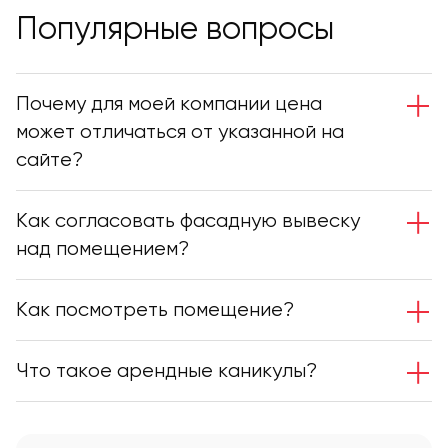
Популярные вопросы
Почему для моей компании цена
может отличаться от указанной на
сайте?
Как согласовать фасадную вывеску
над помещением?
Как посмотреть помещение?
разработать проект фасадной вывески,
учитывая требования к размерам, цвету,
Что такое арендные каникулы?
материалам, способу крепления
согласно нормативным актам 902 ПП;
выполнить фотопривязку фасадной