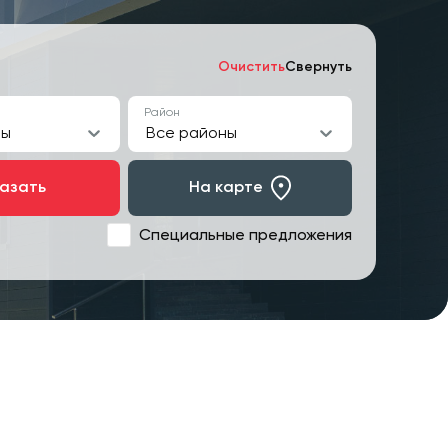
Очистить
Свернуть
Район
ты
Все районы
азать
На карте
Специальные предложения