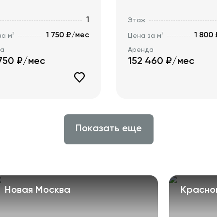
1
Этаж
1 750 ₽/мес
1 800
2
2
за м
Цена за м
да
Аренда
750
₽/мес
152 460
₽/мес
Показать еще
Новая Москва
Красно