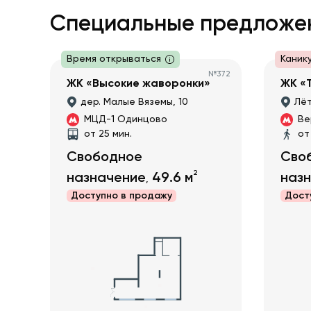
Специальные предложе
Время открываться
Каник
№
372
ЖК «Высокие жаворонки»
ЖК «
дер. Малые Вяземы, 10
Лёт
МЦД-1 Одинцово
Ве
от 25 мин.
от
Свободное
Сво
2
назначение
49.6
м
наз
,
Доступно в
продажу
Дост