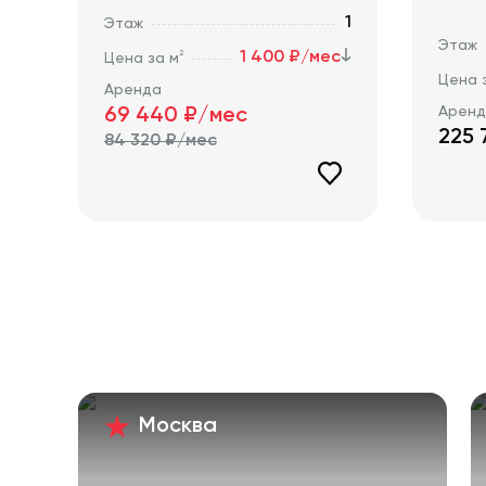
1
Этаж
Этаж
1 400 ₽/мес
2
Цена за м
Цена 
Аренда
Арен
69 440
₽/мес
225 
84 320
₽/мес
Москва