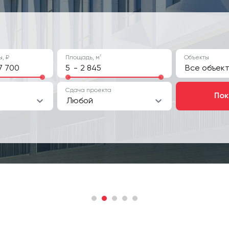
2
, ₽
Площадь, м
Объекты
-
Все объек
Сдача проекта
Пок
Любой