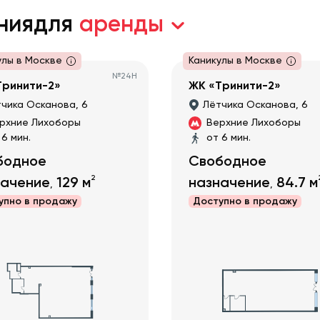
ния
для
аренды
улы в Москве
Каникулы в Москве
№
24Н
Тринити-2»
ЖК «Тринити-2»
чика Осканова, 6
Лётчика Осканова, 6
рхние Лихоборы
Верхние Лихоборы
 6 мин.
от 6 мин.
бодное
Свободное
2
начение
129
м
назначение
84.7
м
,
,
упно в
продажу
Доступно в
продажу