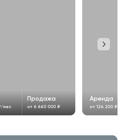
Продажа
Аренда
/мес
от
6 660 000
₽
от
124 200
₽/мес