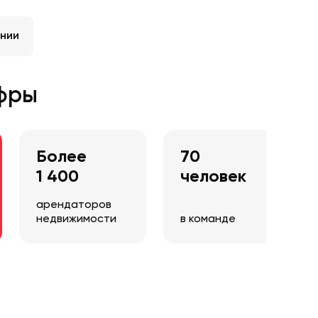
нии
фры
Более
70
1 400
человек
арендаторов
недвижимости
в команде