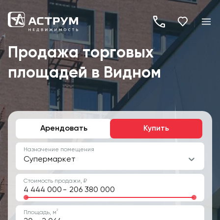
+7
(495)
Продажа торговых
260-
площадей в Видном
19-
82
Арендовать
Купить
Назначение помещения
Супермаркет
Стоимость продажи, ₽
-
2
Площадь, м