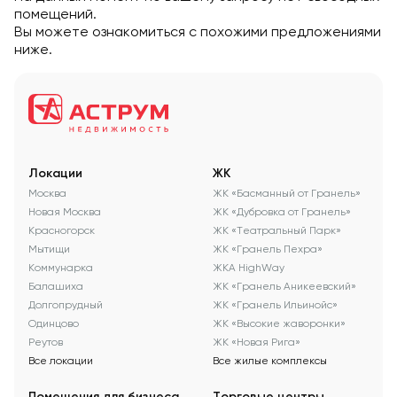
помещений.
Вы можете ознакомиться с похожими предложениями
ниже.
Локации
ЖК
Москва
ЖК «Басманный от Гранель»
Новая Москва
ЖК «Дубровка от Гранель»
Красногорск
ЖК «Театральный Парк»
Мытищи
ЖК «Гранель Пехра»
Коммунарка
ЖКА HighWay
Балашиха
ЖК «Гранель Аникеевский»
Долгопрудный
ЖК «Гранель Ильинойс»
Одинцово
ЖК «Высокие жаворонки»
Реутов
ЖК «Новая Рига»
Все локации
Все жилые комплексы
Помещения для бизнеса
Торговые центры