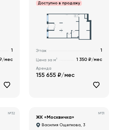
Доступно в
продажу
1
1
Этаж
 ₽/мес
1 350 ₽/мес
2
Цена за м
Аренда
155 655
₽/мес
№
32
№
31
ЖК «Москвичка»
Василия Ощепкова, 3