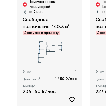
Новомосковская
Но
(Коммунарка)
(К
от 7 мин.
от
Свободное
Сво
2
назначение
140.8
м
наз
,
Доступно в
продажу
Дост
1
Этаж
Этаж
1 450 ₽/мес
2
Цена за м
Цена 
Аренда
Арен
204 160
₽/мес
227 