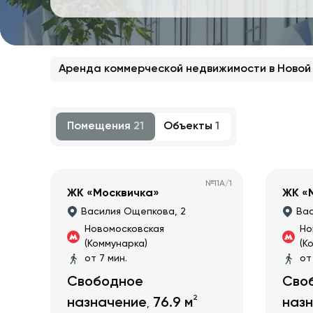
Аренда коммерческой недвижимости в Новой
Помещения
21
Объекты
1
№
11А/1
ЖК «Москвичка»
ЖК «
Василия Ощепкова, 2
Вас
Новомосковская
Но
(Коммунарка)
(К
от 7 мин.
от
Свободное
Сво
2
назначение
76.9
м
наз
,