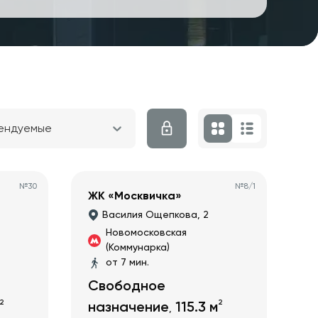
ендуемые
№
30
№
8/1
ЖК «Москвичка»
Василия Ощепкова, 2
Новомосковская
(Коммунарка)
от 7 мин.
Свободное
2
2
назначение
115.3
м
,