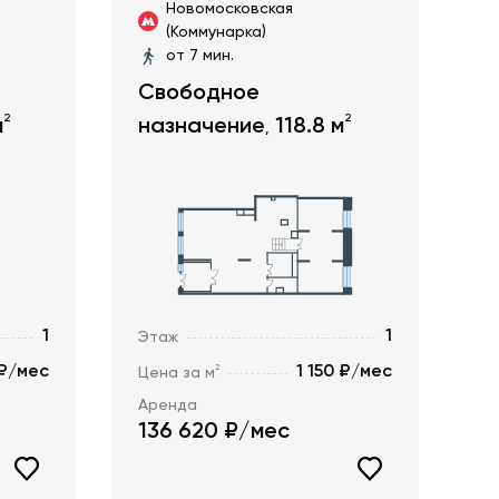
Новомосковская
(Коммунарка)
от 7 мин.
Свободное
2
2
м
назначение
118.8
м
,
1
1
Этаж
 ₽/мес
1 150 ₽/мес
2
Цена за м
Аренда
136 620
₽/мес