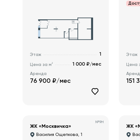
Дост
1
Этаж
Этаж
1 000 ₽/мес
2
Цена за м
Цена 
Аренда
Арен
76 900
₽/мес
151 
№
9Н
ЖК «Москвичка»
ЖК «
Василия Ощепкова, 1
Вас