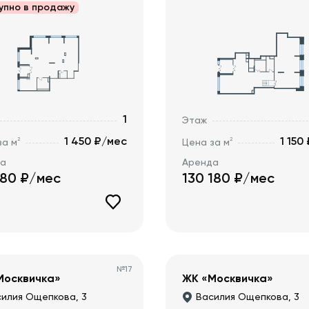
упно в
продажу
1
Этаж
1 450 ₽/мес
1 150
2
2
за м
Цена за м
да
Аренда
380
₽/мес
130 180
₽/мес
№
17
Москвичка»
ЖК «Москвичка»
илия Ощепкова, 3
Василия Ощепкова, 3