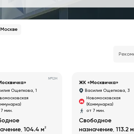
 Москве
Реком
№
12Н
Москвичка»
ЖК «Москвичка»
илия Ощепкова, 1
Василия Ощепкова, 3
вомосковская
Новомосковская
оммунарка)
(Коммунарка)
 7 мин.
от 7 мин.
бодное
Свободное
2
начение
104.4
м
назначение
113.2
м
,
,