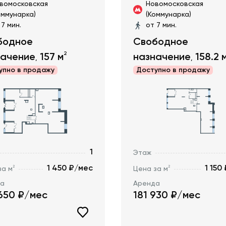
вомосковская
Новомосковская
оммунарка)
(Коммунарка)
 7 мин.
от 7 мин.
бодное
Свободное
2
начение
157
м
назначение
158.2
,
,
упно в
продажу
Доступно в
продажу
1
Этаж
1 450 ₽/мес
1 150
2
2
за м
Цена за м
да
Аренда
650
₽/мес
181 930
₽/мес