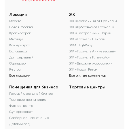
Локации
ЖК
Москва
ЖК «Басманный от Гранель»
Новая Москва
ЖК «Дубровка от Гранель»
Красногорск
ЖК «Театральный Парк»
Мытищи
ЖК «Гранель Пехра»
Коммунарка
ЖКА HighWay
Балашиха
ЖК «Гранель Аникеевский»
Долгопрудный
ЖК «Гранель Ильинойс»
Одинцово
ЖК «Высокие жаворонки»
Реутов
ЖК «Новая Рига»
Все локации
Все жилые комплексы
Помещения для бизнеса
Торговые центры
Готовый арендный бизнес
Торговое назначение
Фитнес-центр
Супермаркет
Свободное назначение
Детский сад