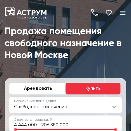
+7
(495)
Продажа помещения
260-
свободного назначение в
19-
82
Новой Москве
Арендовать
Купить
Назначение помещения
Свободное назначение
Стоимость продажи, ₽
-