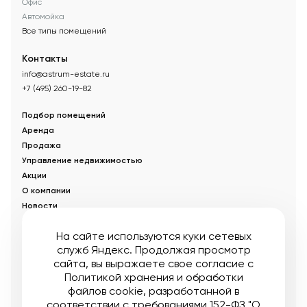
Офис
Автомойка
Все типы помещений
Контакты
info@astrum-estate.ru
+7 (495) 260-19-82
Подбор помещений
Аренда
Продажа
Управление недвижимостью
Акции
О компании
Новости
Статьи
На сайте используются куки сетевых
служб Яндекс. Продолжая просмотр
© Управляющая компания «Аструм Недвижимость».
2026
.
сайта, вы выражаете свое согласие с
Опубликованная на сайте информация носит информационный
характер и не является публичной офертой
Политикой хранения и обработки
файлов cookie
, разработанной в
Мы в соцсетях:
соответствии с требованиями 152-ФЗ "О