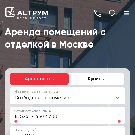
+7
(495)
Аренда помещений с
260-
отделкой в Москве
19-
82
Арендовать
Купить
Назначение помещения
Свободное назначение
Стоимость аренды, ₽
-
2
Площадь, м