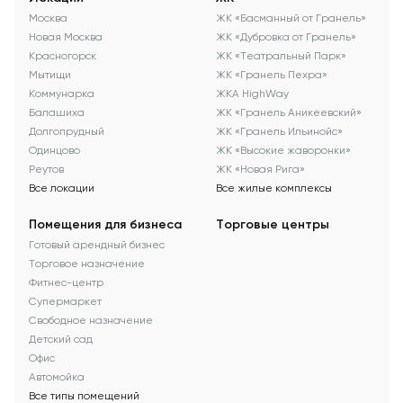
Москва
ЖК «Басманный от Гранель»
Новая Москва
ЖК «Дубровка от Гранель»
Красногорск
ЖК «Театральный Парк»
Мытищи
ЖК «Гранель Пехра»
Коммунарка
ЖКА HighWay
Балашиха
ЖК «Гранель Аникеевский»
Долгопрудный
ЖК «Гранель Ильинойс»
Одинцово
ЖК «Высокие жаворонки»
Реутов
ЖК «Новая Рига»
Все локации
Все жилые комплексы
Помещения для бизнеса
Торговые центры
Готовый арендный бизнес
Торговое назначение
Фитнес-центр
Супермаркет
Свободное назначение
Детский сад
Офис
Автомойка
Все типы помещений