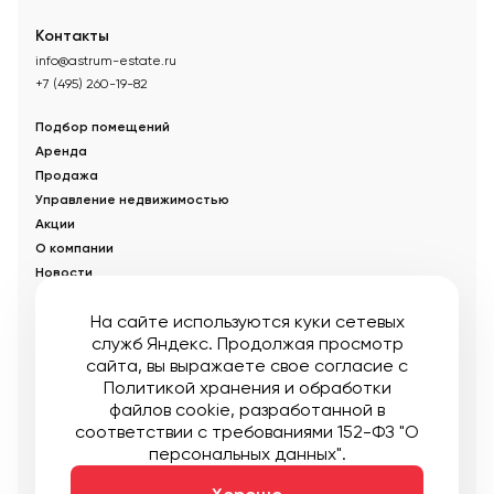
Контакты
info@astrum-estate.ru
+7 (495) 260-19-82
Подбор помещений
Аренда
Продажа
Управление недвижимостью
Акции
О компании
Новости
Статьи
На сайте используются куки сетевых
служб Яндекс. Продолжая просмотр
© Управляющая компания «Аструм Недвижимость».
2026
.
сайта, вы выражаете свое согласие с
Опубликованная на сайте информация носит информационный
характер и не является публичной офертой
Политикой хранения и обработки
файлов cookie
, разработанной в
Мы в соцсетях:
соответствии с требованиями 152-ФЗ "О
персональных данных".
Публичная оферта
Пользовательское соглашение
Карта сайта