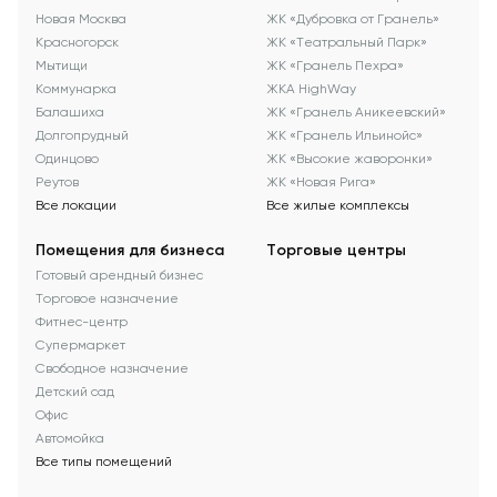
Новая Москва
ЖК «Дубровка от Гранель»
Красногорск
ЖК «Театральный Парк»
Мытищи
ЖК «Гранель Пехра»
Коммунарка
ЖКА HighWay
Балашиха
ЖК «Гранель Аникеевский»
Долгопрудный
ЖК «Гранель Ильинойс»
Одинцово
ЖК «Высокие жаворонки»
Реутов
ЖК «Новая Рига»
Все локации
Все жилые комплексы
Помещения для бизнеса
Торговые центры
Готовый арендный бизнес
Торговое назначение
Фитнес-центр
Супермаркет
Свободное назначение
Детский сад
Офис
Автомойка
Все типы помещений