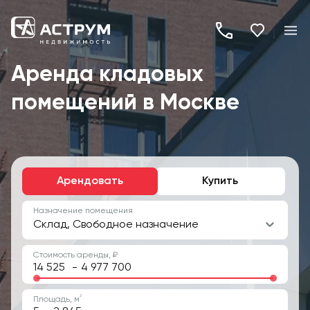
+7
(495)
Аренда кладовых
260-
помещений в Москве
19-
82
Арендовать
Купить
Назначение помещения
Склад, Свободное назначение
Стоимость аренды, ₽
-
2
Площадь, м