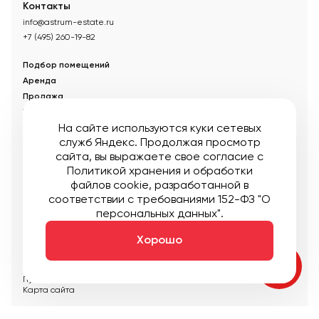
Контакты
info@astrum-estate.ru
+7 (495) 260-19-82
Подбор помещений
Аренда
Продажа
Управление недвижимостью
На сайте используются куки сетевых
Акции
служб Яндекс. Продолжая просмотр
О компании
сайта, вы выражаете свое согласие с
Новости
Политикой хранения и обработки
Статьи
файлов cookie
, разработанной в
соответствии с требованиями 152-ФЗ "О
© Управляющая компания «Аструм Недвижимость».
2026
.
персональных данных".
Опубликованная на сайте информация носит информационный
характер и не является публичной офертой
Хорошо
Мы в соцсетях:
Публичная оферта
Пользовательское соглашение
Карта сайта
Создание:
DDPlanet