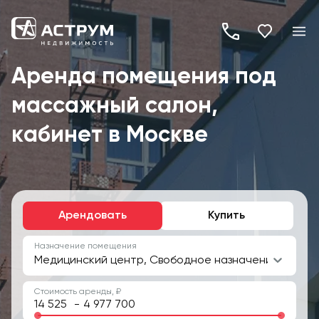
+7
(495)
Аренда помещения под
260-
массажный салон,
19-
82
кабинет в Москве
Арендовать
Купить
Назначение помещения
Медицинский центр, Свободное назначение
Стоимость аренды, ₽
-