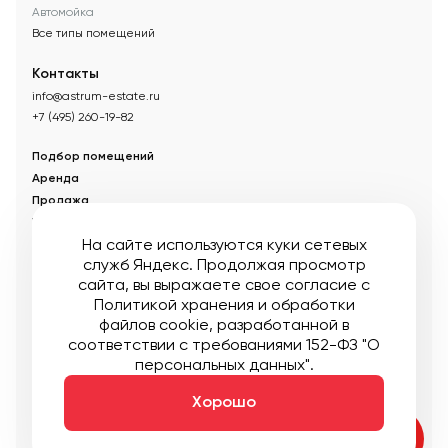
Автомойка
Все типы помещений
Контакты
info@astrum-estate.ru
+7 (495) 260-19-82
Подбор помещений
Аренда
Продажа
Управление недвижимостью
На сайте используются куки сетевых
Акции
служб Яндекс. Продолжая просмотр
О компании
сайта, вы выражаете свое согласие с
Новости
Политикой хранения и обработки
Статьи
файлов cookie
, разработанной в
соответствии с требованиями 152-ФЗ "О
© Управляющая компания «Аструм Недвижимость».
2026
.
персональных данных".
Опубликованная на сайте информация носит информационный
характер и не является публичной офертой
Хорошо
Мы в соцсетях: