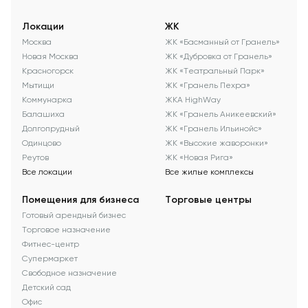
Локации
ЖК
Москва
ЖК «Басманный от Гранель»
Новая Москва
ЖК «Дубровка от Гранель»
Красногорск
ЖК «Театральный Парк»
Мытищи
ЖК «Гранель Пехра»
Коммунарка
ЖКА HighWay
Балашиха
ЖК «Гранель Аникеевский»
Долгопрудный
ЖК «Гранель Ильинойс»
Одинцово
ЖК «Высокие жаворонки»
Реутов
ЖК «Новая Рига»
Все локации
Все жилые комплексы
Помещения для бизнеса
Торговые центры
Готовый арендный бизнес
Торговое назначение
Фитнес-центр
Супермаркет
Свободное назначение
Детский сад
Офис