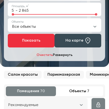
2
Площадь, м
-
Объекты
Все объекты
Показать
На карте
Очистить
Развернуть
Салон красоты
Парикмахерская
Маникюрн
Помещения
70
Объекты
7
Рекомендуемые