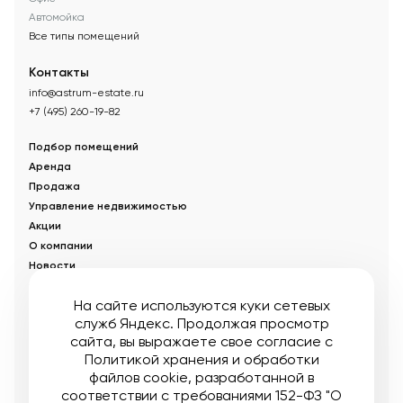
Автомойка
Все типы помещений
Контакты
info@astrum-estate.ru
+7 (495) 260-19-82
Подбор помещений
Аренда
Продажа
Управление недвижимостью
Акции
О компании
Новости
Статьи
На сайте используются куки сетевых
служб Яндекс. Продолжая просмотр
© Управляющая компания «Аструм Недвижимость».
2026
.
сайта, вы выражаете свое согласие с
Опубликованная на сайте информация носит информационный
характер и не является публичной офертой
Политикой хранения и обработки
файлов cookie
, разработанной в
Мы в соцсетях:
соответствии с требованиями 152-ФЗ "О