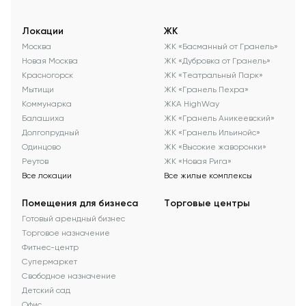
Локации
ЖК
Москва
ЖК «Басманный от Гранель»
Новая Москва
ЖК «Дубровка от Гранель»
Красногорск
ЖК «Театральный Парк»
Мытищи
ЖК «Гранель Пехра»
Коммунарка
ЖКА HighWay
Балашиха
ЖК «Гранель Аникеевский»
Долгопрудный
ЖК «Гранель Ильинойс»
Одинцово
ЖК «Высокие жаворонки»
Реутов
ЖК «Новая Рига»
Все локации
Все жилые комплексы
Помещения для бизнеса
Торговые центры
Готовый арендный бизнес
Торговое назначение
Фитнес-центр
Супермаркет
Свободное назначение
Детский сад
Офис