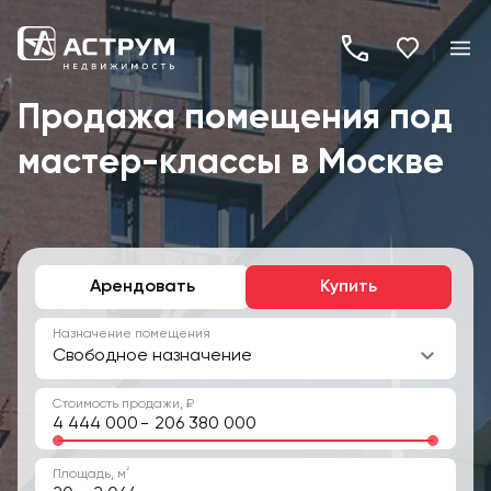
+7
(495)
Продажа помещения под
260-
мастер-классы в Москве
19-
82
Арендовать
Купить
Назначение помещения
Свободное назначение
Стоимость продажи, ₽
-
2
Площадь, м