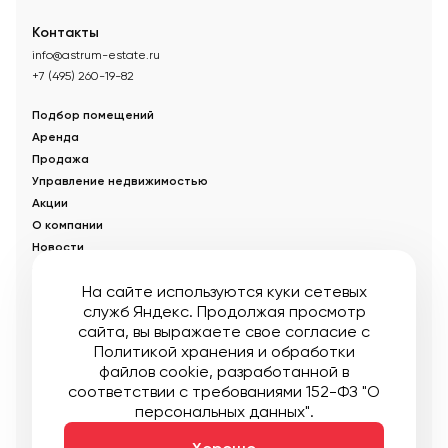
Контакты
info@astrum-estate.ru
+7 (495) 260-19-82
Подбор помещений
Аренда
Продажа
Управление недвижимостью
Акции
О компании
Новости
Статьи
На сайте используются куки сетевых
служб Яндекс. Продолжая просмотр
© Управляющая компания «Аструм Недвижимость».
2026
.
сайта, вы выражаете свое согласие с
Опубликованная на сайте информация носит информационный
характер и не является публичной офертой
Политикой хранения и обработки
файлов cookie
, разработанной в
Мы в соцсетях:
соответствии с требованиями 152-ФЗ "О
персональных данных".
Публичная оферта
Пользовательское соглашение
Карта сайта