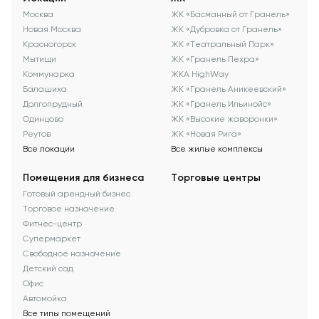
Москва
ЖК «Басманный от Гранель»
Новая Москва
ЖК «Дубровка от Гранель»
Красногорск
ЖК «Театральный Парк»
Мытищи
ЖК «Гранель Пехра»
Коммунарка
ЖКА HighWay
Балашиха
ЖК «Гранель Аникеевский»
Долгопрудный
ЖК «Гранель Ильинойс»
Одинцово
ЖК «Высокие жаворонки»
Реутов
ЖК «Новая Рига»
Все локации
Все жилые комплексы
Помещения для бизнеса
Торговые центры
Готовый арендный бизнес
Торговое назначение
Фитнес-центр
Супермаркет
Свободное назначение
Детский сад
Офис
Автомойка
Все типы помещений