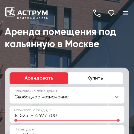
+7
(495)
Аренда помещения под
260-
кальянную в Москве
19-
82
Арендовать
Купить
Назначение помещения
Свободное назначение
Стоимость аренды, ₽
-
2
Площадь, м