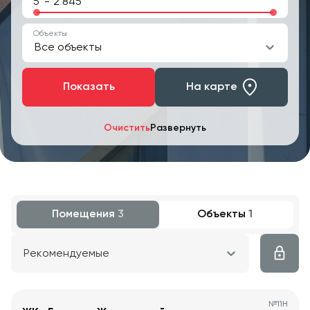
-
Объекты
Все объекты
Показать
На карте
Очистить
Развернуть
Помещения
3
Объекты
1
Рекомендуемые
№
11Н