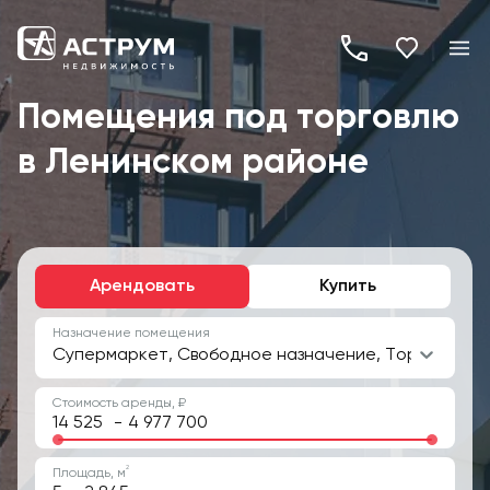
+7
(495)
Помещения под торговлю
260-
в Ленинском районе
19-
82
Арендовать
Купить
Назначение помещения
Супермаркет, Свободное назначение, Торговое н
Стоимость аренды, ₽
-
2
Площадь, м