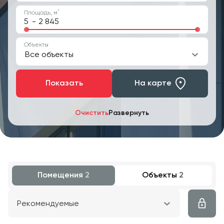
2
Площадь, м
-
Объекты
Все объекты
Показать
На карте
Очистить
Развернуть
Помещения
2
Объекты
2
Рекомендуемые