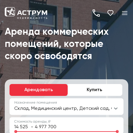
+7
(495)
Аренда коммерческих
260-
помещений, которые
19-
82
скоро освободятся
Арендовать
Купить
Назначение помещения
Склад, Медицинский центр, Детский сад, Супермар
Стоимость аренды, ₽
-