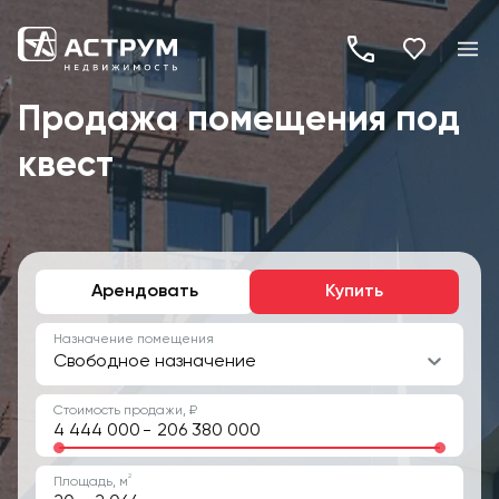
+7
(495)
Продажа помещения под
260-
квест
19-
82
Арендовать
Купить
Назначение помещения
Свободное назначение
Стоимость продажи, ₽
-
2
Площадь, м