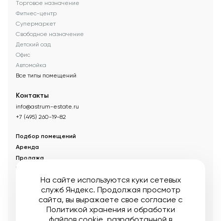
Торговое назначение
Фитнес-центр
Супермаркет
Свободное назначение
Детский сад
Офис
Автомойка
Все типы помещений
Контакты
info@astrum-estate.ru
+7 (495) 260-19-82
Подбор помещений
Аренда
Продажа
Управление недвижимостью
На сайте используются куки сетевых
Акции
служб Яндекс. Продолжая просмотр
О компании
сайта, вы выражаете свое согласие с
Новости
Политикой хранения и обработки
Статьи
файлов cookie
, разработанной в