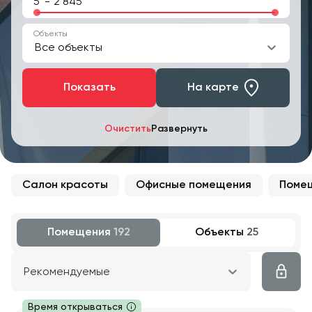
-
Объекты
Все объекты
Показать
На карте
Очистить
Развернуть
Салон красоты
Офисные помещения
Помещ
Помещения
192
Объекты
25
Рекомендуемые
Время открываться