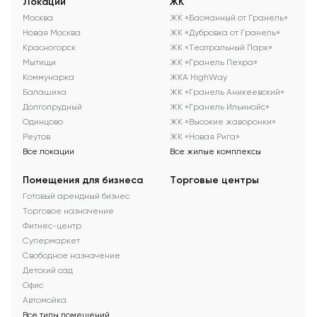
Локации
ЖК
Москва
ЖК «Басманный от Гранель»
Новая Москва
ЖК «Дубровка от Гранель»
Красногорск
ЖК «Театральный Парк»
Мытищи
ЖК «Гранель Пехра»
Коммунарка
ЖКА HighWay
Балашиха
ЖК «Гранель Аникеевский»
Долгопрудный
ЖК «Гранель Ильинойс»
Одинцово
ЖК «Высокие жаворонки»
Реутов
ЖК «Новая Рига»
Все локации
Все жилые комплексы
Помещения для бизнеса
Торговые центры
Готовый арендный бизнес
Торговое назначение
Фитнес-центр
Супермаркет
Свободное назначение
Детский сад
Офис
Автомойка
Все типы помещений