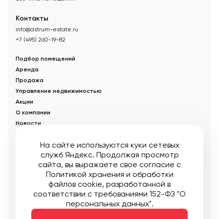
Контакты
info@astrum-estate.ru
+7 (495) 260-19-82
Подбор помещений
Аренда
Продажа
Управление недвижимостью
Акции
О компании
Новости
Статьи
На сайте используются куки сетевых
служб Яндекс. Продолжая просмотр
© Управляющая компания «Аструм Недвижимость».
2026
.
сайта, вы выражаете свое согласие с
Опубликованная на сайте информация носит информационный
характер и не является публичной офертой
Политикой хранения и обработки
файлов cookie
, разработанной в
Мы в соцсетях:
соответствии с требованиями 152-ФЗ "О
персональных данных".
Публичная оферта
Пользовательское соглашение
Карта сайта