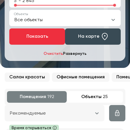
-
Объекты
Все объекты
Показать
На карте
Очистить
Развернуть
Салон красоты
Офисные помещения
Помещ
Помещения
192
Объекты
25
Рекомендуемые
Время открываться