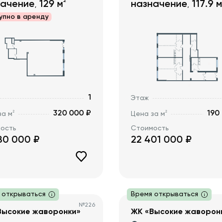
2
начение
129
м
назначение
117.9
м
,
,
упно в
аренду
1
Этаж
320 000 ₽
190
2
2
за м
Цена за м
ость
Стоимость
80 000
₽
22 401 000
₽
 открываться
Время открываться
№
226
Высокие жаворонки»
ЖК «Высокие жаворон