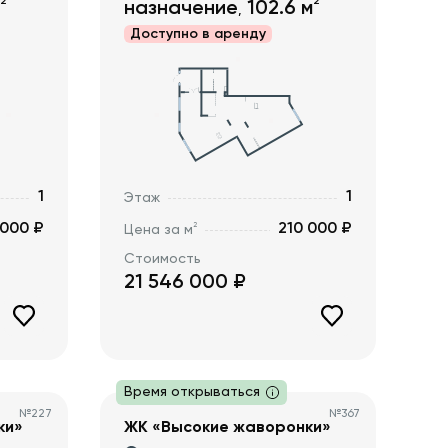
2
2
назначение
102.6
м
,
Доступно в
аренду
1
1
Этаж
 000 ₽
210 000 ₽
2
Цена за м
Стоимость
21 546 000
₽
Время открываться
№
227
№
367
ки»
ЖК «Высокие жаворонки»