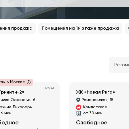
ения продажа
Помещения на 1м этаже продажа
Реком
улы в Москве
№
24Н
Тринити-2»
ЖК «Новая Рига»
чика Осканова, 6
Романовская, 15
рхние Лихоборы
Крылатское
 6 мин.
от 30 мин.
бодное
Свободное