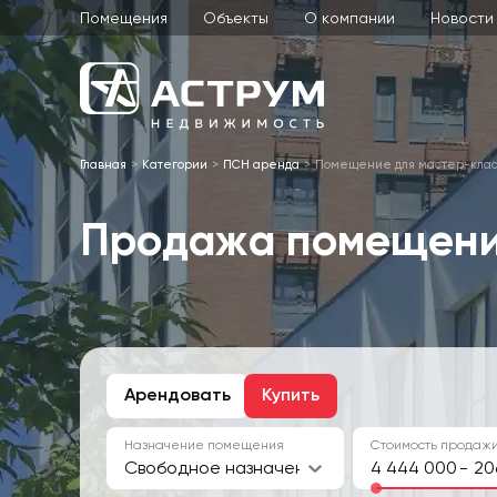
Помещения
Объекты
О компании
Новости
Главная
Категории
ПСН аренда
Помещение для мастер-клас
Продажа помещени
Арендовать
Купить
Назначение помещения
Стоимость продажи
Свободное назначение
-