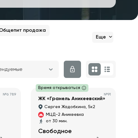
Общепит продажа
Еще
ендуемые
Время открываться
№
6 789
№
91
ЖК «Гранель Аникеевский»
Сергея Жадобкина, 5к2
МЦД-2 Аникеевка
от 30 мин.
Свободное