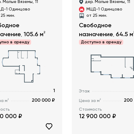
. Малые Вяземы, 11
дер. Малые Вяземы, 11
Д-1 Одинцово
МЦД-1 Одинцово
 25 мин.
от 25 мин.
бодное
Свободное
2
начение
105.6
м
назначение
64.5
м
,
,
упно в
аренду
Доступно в
аренду
1
Этаж
200 000 ₽
200
2
2
за м
Цена за м
ость
Стоимость
20 000
₽
12 900 000
₽