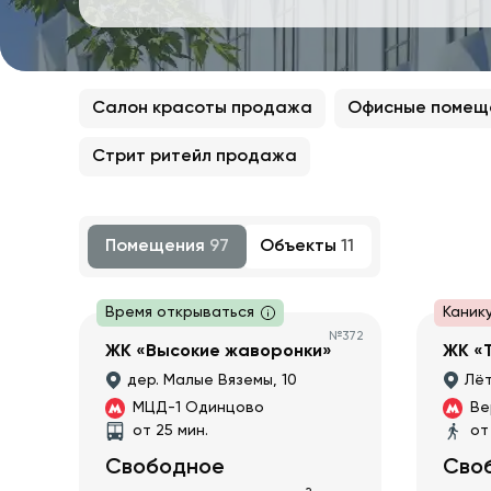
Салон красоты продажа
Офисные помещ
Стрит ритейл продажа
Помещения
97
Объекты
11
Время открываться
Каник
№
372
ЖК «Высокие жаворонки»
ЖК «
дер. Малые Вяземы, 10
Лёт
МЦД-1 Одинцово
Ве
от 25 мин.
от
Свободное
Сво