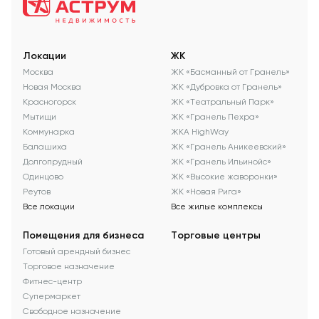
Локации
ЖК
Москва
ЖК «Басманный от Гранель»
Новая Москва
ЖК «Дубровка от Гранель»
Красногорск
ЖК «Театральный Парк»
Мытищи
ЖК «Гранель Пехра»
Коммунарка
ЖКА HighWay
Балашиха
ЖК «Гранель Аникеевский»
Долгопрудный
ЖК «Гранель Ильинойс»
Одинцово
ЖК «Высокие жаворонки»
Реутов
ЖК «Новая Рига»
Все локации
Все жилые комплексы
Помещения для бизнеса
Торговые центры
Готовый арендный бизнес
Торговое назначение
Фитнес-центр
Супермаркет
Свободное назначение