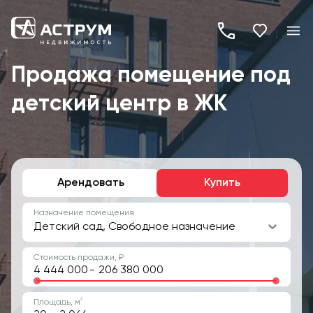
+7
(495)
Продажа помещение под
260-
детский центр в ЖК
19-
82
Арендовать
Купить
Назначение помещения
Детский сад, Свободное назначение
Стоимость продажи, ₽
-
2
Площадь, м