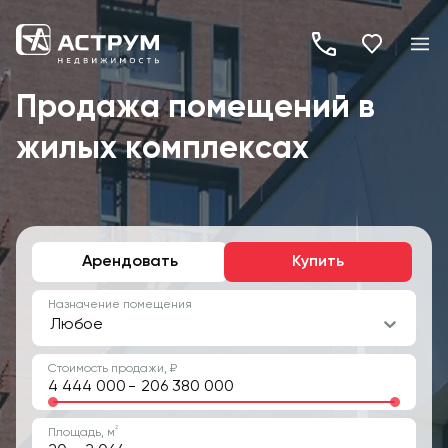
+7
(495)
Продажа помещений в
260-
жилых комплексах
19-
82
Арендовать
Купить
Назначение помещения
Любое
Стоимость продажи, ₽
-
2
Площадь, м