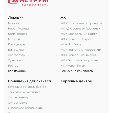
Локации
ЖК
Москва
ЖК «Басманный от Гранель»
Новая Москва
ЖК «Дубровка от Гранель»
Красногорск
ЖК «Театральный Парк»
Мытищи
ЖК «Гранель Пехра»
Коммунарка
ЖКА HighWay
Балашиха
ЖК «Гранель Аникеевский»
Долгопрудный
ЖК «Гранель Ильинойс»
Одинцово
ЖК «Высокие жаворонки»
Реутов
ЖК «Новая Рига»
Все локации
Все жилые комплексы
Помещения для бизнеса
Торговые центры
Готовый арендный бизнес
Торговое назначение
Фитнес-центр
Супермаркет
Свободное назначение