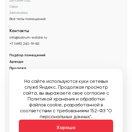
Детский сад
Офис
Автомойка
Все типы помещений
Контакты
info@astrum-estate.ru
+7 (495) 260-19-82
Подбор помещений
Аренда
Продажа
Управление недвижимостью
На сайте используются куки сетевых
Акции
служб Яндекс. Продолжая просмотр
О компании
сайта, вы выражаете свое согласие с
Новости
Политикой хранения и обработки
Статьи
файлов cookie
, разработанной в
соответствии с требованиями 152-ФЗ "О
© Управляющая компания «Аструм Недвижимость».
2026
.
персональных данных".
Опубликованная на сайте информация носит информационный
характер и не является публичной офертой
Хорошо