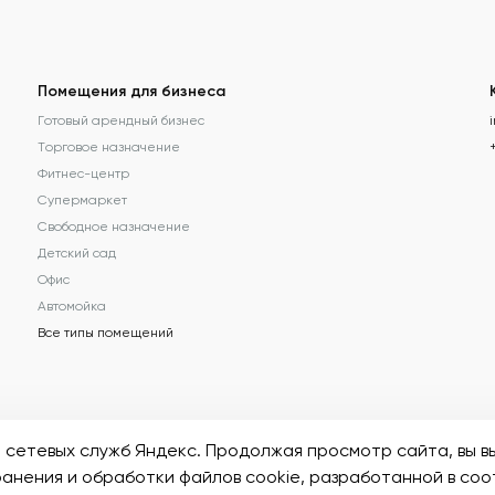
Помещения для бизнеса
Готовый арендный бизнес
Торговое назначение
Фитнес-центр
Супермаркет
Свободное назначение
Детский сад
Офис
Автомойка
Все типы помещений
арактер и не является публичной офертой
и сетевых служб Яндекс. Продолжая просмотр сайта, вы 
Карта сайта
анения и обработки файлов cookie
, разработанной в соо