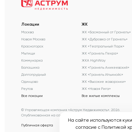
Локации
ЖК
Москва
ЖК «Басманный от Гранель»
Новая Москва
ЖК «Дубровка от Гранель»
Красногорск
ЖК «Театральный Парк»
Мытищи
ЖК «Гранель Пехра»
Коммунарка
ЖКА HighWay
Балашиха
ЖК «Гранель Аникеевский»
Долгопрудный
ЖК «Гранель Ильинойс»
Одинцово
ЖК «Высокие жаворонки»
Реутов
ЖК «Новая Рига»
Все локации
Все жилые комплексы
© Управляющая компания «Аструм Недвижимость».
2026
.
Опубликованная на сайте информация носит информационный х
На сайте используются кук
Публичная оферта
Пользовательское соглашение
согласие с
Политикой хр