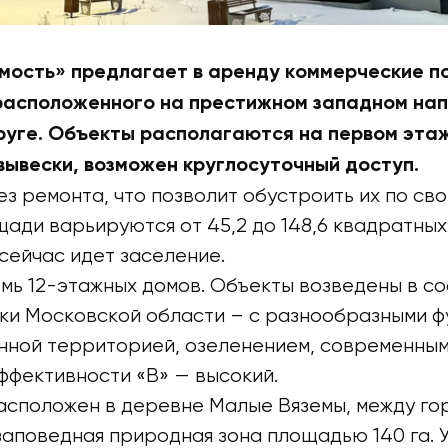
ость» предлагает в аренду коммерческие пом
расположенного на престижном западном нап
уге. Объекты располагаются на первом этаж
ывески, возможен круглосуточный доступ.
 ремонта, что позволит обустроить их по сво
ади варьируются от 45,2 до 148,6 квадратных м
 сейчас идет заселение.
мь 12-этажных домов. Объекты возведены в со
ки Московской области – с разнообразными 
нной территорией, озеленением, современным
ффективности «В» — высокий.
сположен в деревне Малые Вяземы, между го
заповедная природная зона площадью 140 га.