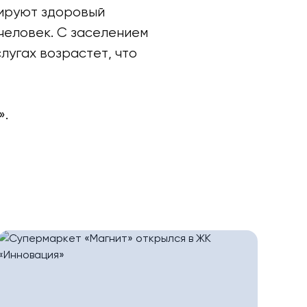
мируют здоровый
человек. С заселением
лугах возрастет, что
».