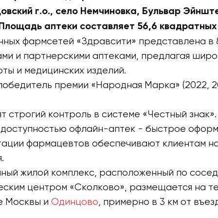
вский г.о., село Немчиновка, Бульвар Эйншт
 Площадь аптеки составляет 56,6 квадратных
нных фармсетей «Здравсити» представлена в 
ми и партнерскими аптеками, предлагая широ
оты и медицинских изделий.
победитель премии «Народная Марка» (2022, 2
т строгий контроль в системе «Честный знак».
 доступностью офлайн-аптек - быстрое оформ
тации фармацевтов обеспечивают клиентам н
.
ный жилой комплекс, расположенный по сосед
еским центром «Сколково», размещается на т
е Москвы и
Одинцово
, примерно в 3 км от въе