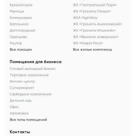
Красногорск
ЖК «Театральный Парк»
Мытищи
ЖК «Гранель Пехра»
Коммунарка
ЖКА HighWay
Балашиха
ЖК «Гранель Аникеевский»
Долгопрудный
ЖК «Гранель Ильинойс»
Одинцово
ЖК «Высокие жаворонки»
Реутов
ЖК «Новая Рига»
Все локации
Все жилые комплексы
Помещения для бизнеса
Готовый арендный бизнес
Торговое назначение
Фитнес-центр
Супермаркет
Свободное назначение
Детский сад
Офис
Автомойка
Все типы помещений
Контакты