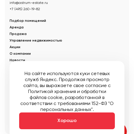
info@astrum-estate.ru
+7 (495) 260-19-82
Подбор помещений
Аренда
Продажа
Управление недвижимостью
Акции
О компании
Новости
Статьи
На сайте используются куки сетевых
служб Яндекс. Продолжая просмотр
© Управляющая компания «Аструм Недвижимость».
2026
.
сайта, вы выражаете свое согласие с
Опубликованная на сайте информация носит информационный
характер и не является публичной офертой
Политикой хранения и обработки
файлов cookie
, разработанной в
Мы в соцсетях:
соответствии с требованиями 152-ФЗ "О
персональных данных".
Публичная оферта
Пользовательское соглашение
Карта сайта
Хорошо
Создание:
DDPlanet