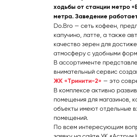
ходьбы от станции метро «
метра. Заведение работает 
Do.Bro — сеть кофеен, пре
капучино, латте, а также а
качество зерен для достиж
атмосферу с удобными форма
В ассортименте представлен
внимательный сервис создаю
— это совр
ЖК «Тринити-2»
В комплексе активно разви
помещения для магазинов, к
объекты имеют отдельные в
помещений.
По всем интересующим воп
заявку на сайте УК «Аструм