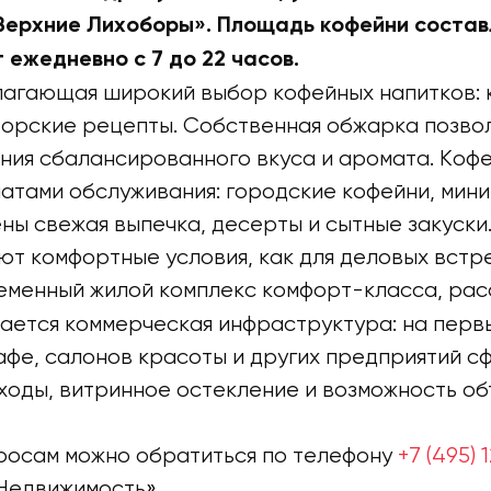
Верхние Лихоборы». Площадь кофейни состав
ежедневно с 7 до 22 часов.
длагающая широкий выбор кофейных напитков: 
вторские рецепты. Собственная обжарка позво
ения сбалансированного вкуса и аромата. Коф
тами обслуживания: городские кофейни, мини-
ы свежая выпечка, десерты и сытные закуски
т комфортные условия, как для деловых встреч
еменный жилой комплекс комфорт-класса, расс
вается коммерческая инфраструктура: на пер
афе, салонов красоты и других предприятий с
ходы, витринное остекление и возможность об
росам можно обратиться по телефону
+7 (495)
 Недвижимость».