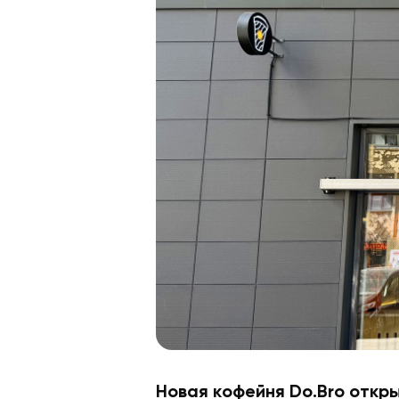
Новая кофейня Do.Bro откры