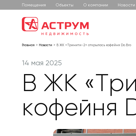
Помещения
Объекты
О компании
Новости
Главная
Новости
В ЖК «Тринити-2» открылась кофейня Do.Bro
14 мая 2025
В ЖК «Тр
кофейня D