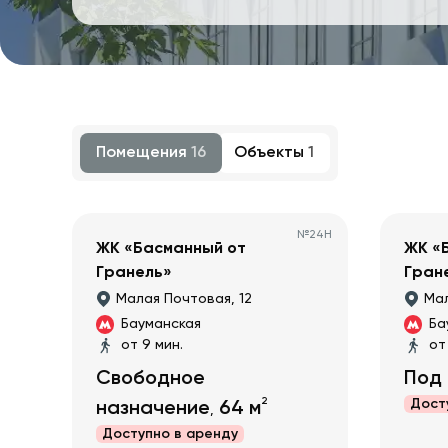
Помещения
16
Объекты
1
№
24Н
ЖК «Басманный от
ЖК «
Гранель»
Гран
Малая Почтовая, 12
Мал
Бауманская
Ба
от 9 мин.
от
Свободное
Под
2
Дост
назначение
64
м
,
Доступно в
аренду