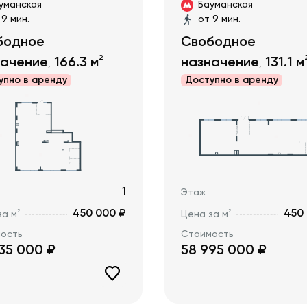
уманская
Бауманская
 9 мин.
от 9 мин.
бодное
Свободное
2
начение
166.3
м
назначение
131.1
м
,
,
упно в
аренду
Доступно в
аренду
1
Этаж
450 000 ₽
450
2
2
за м
Цена за м
ость
Стоимость
35 000
₽
58 995 000
₽