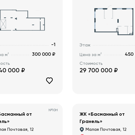
-1
Этаж
300 000 ₽
450
2
2
за м
Цена за м
ость
Стоимость
40 000
₽
29 700 000
₽
№
10Н
Басманный от
ЖК «Басманный от
ель»
Гранель»
ая Почтовая, 12
Малая Почтовая, 12