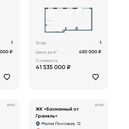
1
1
Этаж
 000 ₽
450 000 ₽
2
Цена за м
Стоимость
41 535 000
₽
№
11Н
№
13Н
ЖК «Басманный от
Гранель»
Малая Почтовая, 12