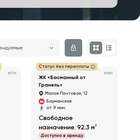
ендуемые
Статус без переплаты
№
7H
№
8Н
ЖК «Басманный от
Гранель»
Малая Почтовая, 12
Бауманская
от 9 мин.
Свободное
2
назначение
92.3
м
,
Доступно в
аренду