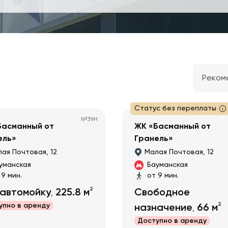
Реком
Статус без переплаты
№
39Н
Басманный от
ЖК «Басманный от
ель»
Гранель»
ая Почтовая, 12
Малая Почтовая, 12
уманская
Бауманская
 9 мин.
от 9 мин.
2
 автомойку
225.8
м
Свободное
,
2
упно в
аренду
назначение
66
м
,
Доступно в
аренду