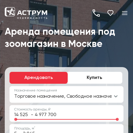
+7
(495)
Аренда помещения под
260-
зоомагазин в Москве
19-
82
Арендовать
Купить
Назначение помещения
Торговое назначение, Свободное назначение
Стоимость аренды, ₽
-
2
Площадь, м