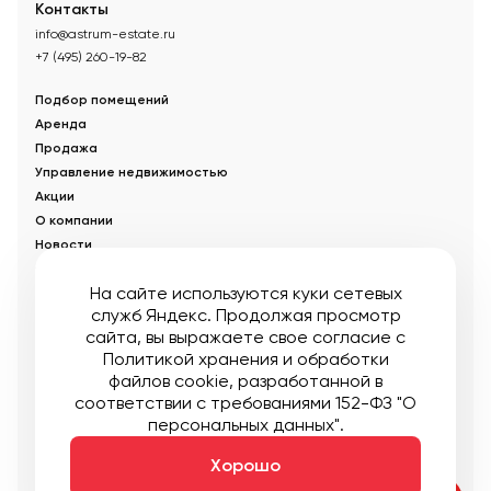
Контакты
info@astrum-estate.ru
+7 (495) 260-19-82
Подбор помещений
Аренда
Продажа
Управление недвижимостью
Акции
О компании
Новости
Статьи
На сайте используются куки сетевых
служб Яндекс. Продолжая просмотр
© Управляющая компания «Аструм Недвижимость».
2026
.
сайта, вы выражаете свое согласие с
Опубликованная на сайте информация носит информационный
характер и не является публичной офертой
Политикой хранения и обработки
файлов cookie
, разработанной в
Мы в соцсетях:
соответствии с требованиями 152-ФЗ "О
персональных данных".
Публичная оферта
Пользовательское соглашение
Карта сайта
Хорошо
Создание:
DDPlanet