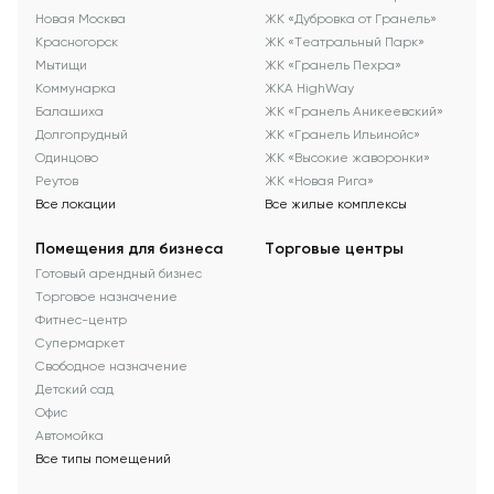
Новая Москва
ЖК «Дубровка от Гранель»
Красногорск
ЖК «Театральный Парк»
Мытищи
ЖК «Гранель Пехра»
Коммунарка
ЖКА HighWay
Балашиха
ЖК «Гранель Аникеевский»
Долгопрудный
ЖК «Гранель Ильинойс»
Одинцово
ЖК «Высокие жаворонки»
Реутов
ЖК «Новая Рига»
Все локации
Все жилые комплексы
Помещения для бизнеса
Торговые центры
Готовый арендный бизнес
Торговое назначение
Фитнес-центр
Супермаркет
Свободное назначение
Детский сад
Офис
Автомойка
Все типы помещений