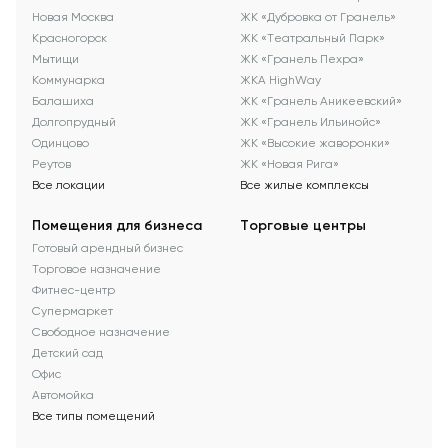
Новая Москва
ЖК «Дубровка от Гранель»
Красногорск
ЖК «Театральный Парк»
Мытищи
ЖК «Гранель Пехра»
Коммунарка
ЖКА HighWay
Балашиха
ЖК «Гранель Аникеевский»
Долгопрудный
ЖК «Гранель Ильинойс»
Одинцово
ЖК «Высокие жаворонки»
Реутов
ЖК «Новая Рига»
Все локации
Все жилые комплексы
Помещения для бизнеса
Торговые центры
Готовый арендный бизнес
Торговое назначение
Фитнес-центр
Супермаркет
Свободное назначение
Детский сад
Офис
Автомойка
Все типы помещений