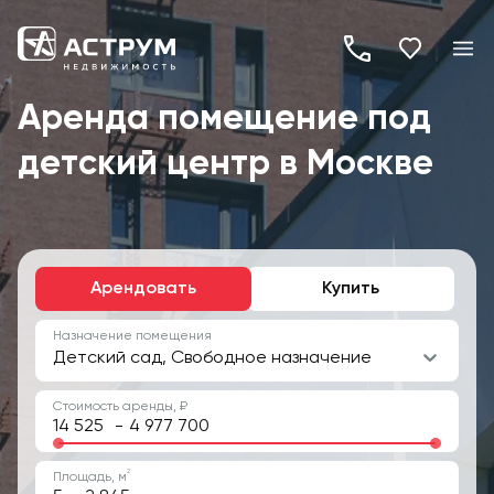
+7
(495)
Аренда помещение под
260-
детский центр в Москве
19-
82
Арендовать
Купить
Назначение помещения
Детский сад, Свободное назначение
Стоимость аренды, ₽
-
2
Площадь, м