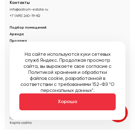
Контакты
info@astrum-estate.ru
+7 (495) 260-19-82
Подбор помещений
Аренда
Продажа
Управление недвижимостью
На сайте используются куки сетевых
Акции
служб Яндекс. Продолжая просмотр
О компании
сайта, вы выражаете свое согласие с
Новости
Политикой хранения и обработки
Статьи
файлов cookie
, разработанной в
соответствии с требованиями 152-ФЗ "О
© Управляющая компания «Аструм Недвижимость».
2026
.
персональных данных".
Опубликованная на сайте информация носит информационный
характер и не является публичной офертой
Хорошо
Мы в соцсетях:
Публичная оферта
Пользовательское соглашение
Карта сайта
Создание:
DDPlanet