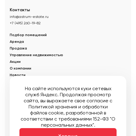
Контакты
info@astrum-estate.ru
+7 (495) 260-19-82
Подбор помещений
Аренда
Продажа
Управление недвижимостью
Акции
О компании
Новости
Статьи
На сайте используются куки сетевых
служб Яндекс. Продолжая просмотр
© Управляющая компания «Аструм Недвижимость».
2026
.
сайта, вы выражаете свое согласие с
Опубликованная на сайте информация носит информационный
характер и не является публичной офертой
Политикой хранения и обработки
файлов cookie
, разработанной в
Мы в соцсетях:
соответствии с требованиями 152-ФЗ "О
персональных данных".
Публичная оферта
Пользовательское соглашение
Карта сайта