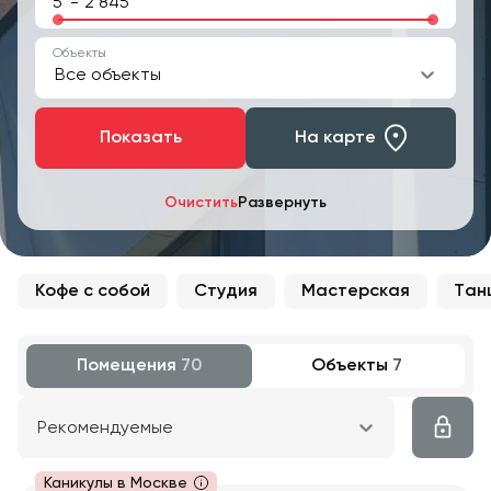
-
Объекты
Все объекты
Показать
На карте
Очистить
Развернуть
Кофе с собой
Студия
Мастерская
Тан
Помещения
70
Объекты
7
Рекомендуемые
Каникулы в Москве