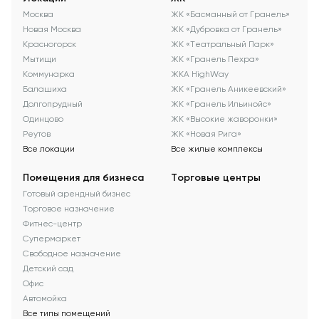
Москва
ЖК «Басманный от Гранель»
Новая Москва
ЖК «Дубровка от Гранель»
Красногорск
ЖК «Театральный Парк»
Мытищи
ЖК «Гранель Пехра»
Коммунарка
ЖКА HighWay
Балашиха
ЖК «Гранель Аникеевский»
Долгопрудный
ЖК «Гранель Ильинойс»
Одинцово
ЖК «Высокие жаворонки»
Реутов
ЖК «Новая Рига»
Все локации
Все жилые комплексы
Помещения для бизнеса
Торговые центры
Готовый арендный бизнес
Торговое назначение
Фитнес-центр
Супермаркет
Свободное назначение
Детский сад
Офис
Автомойка
Все типы помещений