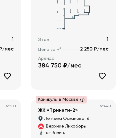
1
1
Этаж
 ₽/мес
2 250 ₽/мес
2
Цена за м
Аренда
384 750
₽/мес
Каникулы в Москве
№
30Н
№
44Н
ЖК «Тринити-2»
Лётчика Осканова, 6
Верхние Лихоборы
от 6 мин.