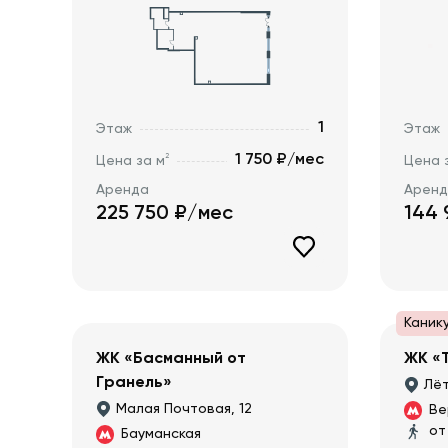
1
Этаж
Этаж
1 750 ₽/мес
2
Цена за м
Цена 
Аренда
Арен
225 750
₽/мес
144 
Каник
ЖК «Басманный от
ЖК «
Гранель»
Лёт
Малая Почтовая, 12
Ве
от
Бауманская