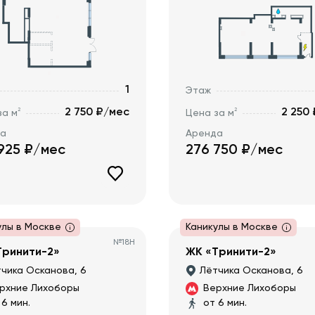
1
Этаж
2 750 ₽/мес
2 250
2
2
за м
Цена за м
да
Аренда
925
₽/мес
276 750
₽/мес
улы в Москве
Каникулы в Москве
№
18Н
Тринити-2»
ЖК «Тринити-2»
чика Осканова, 6
Лётчика Осканова, 6
рхние Лихоборы
Верхние Лихоборы
 6 мин.
от 6 мин.