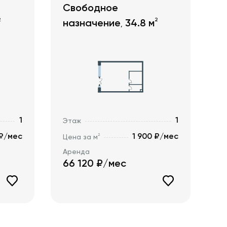
Свободное
2
2
назначение
34.8
м
,
1
1
Этаж
 ₽/мес
1 900 ₽/мес
2
Цена за м
Аренда
66 120
₽/мес