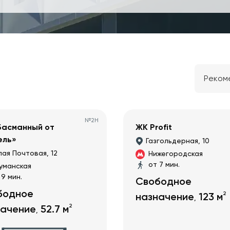
Реком
№
2Н
Басманный от
ЖК Profit
ель»
Газгольдерная, 10
ая Почтовая, 12
Нижегородская
от 7 мин.
уманская
 9 мин.
Свободное
бодное
2
назначение
123
м
,
2
начение
52.7
м
,