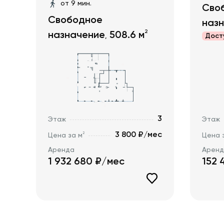
от 9 мин.
Сво
Свободное
наз
2
назначение
508.6
м
,
Дост
3
Этаж
Этаж
3 800 ₽/мес
2
Цена за м
Цена 
Аренда
Арен
1 932 680
₽/мес
152 