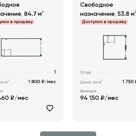
бодное
Свободное
2
начение
84.7
м
назначение
53.8
м
,
,
упно в
продажу
Доступно в
продажу
1
Этаж
1 800 ₽/мес
1 750
2
2
за м
Цена за м
да
Аренда
460
₽/мес
94 150
₽/мес