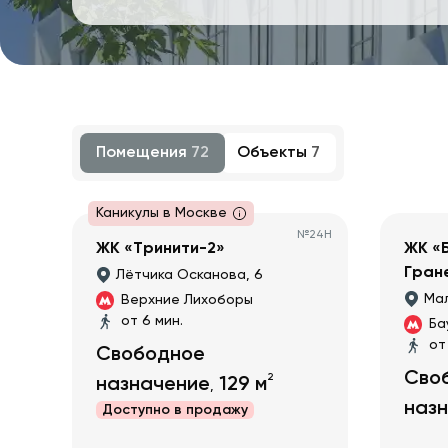
Помещения
72
Объекты
7
Каникулы в Москве
№
24Н
ЖК «Тринити-2»
ЖК «
Гран
Лётчика Осканова, 6
Мал
Верхние Лихоборы
от 6 мин.
Ба
от
Свободное
Сво
2
назначение
129
м
,
наз
Доступно в
продажу