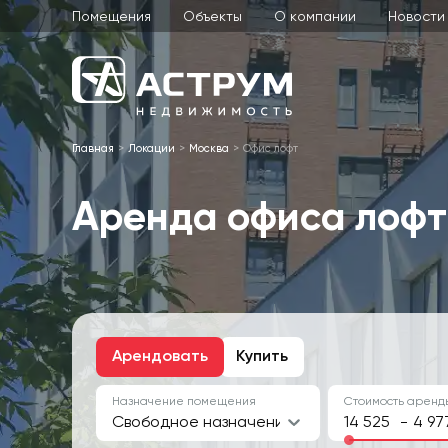
Помещения
Объекты
О компании
Новости
Главная
Локации
Москва
Офис лофт
Аренда офиса лофт
Арендовать
Купить
Назначение помещения
Стоимость аренды
Свободное назначение, Офис
-