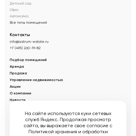
Детский сад
Офис
Автомойка
Все типы помещений
Контакты
info@astrum-estate.ru
+7 (495) 260-19-82
Подбор помещений
Аренда
Продажа
Управление недвижимостью
Акции
О компании
Новости
Статьи
На сайте используются куки сетевых
служб Яндекс. Продолжая просмотр
© Управляющая компания «Аструм Недвижимость».
2026
.
сайта, вы выражаете свое согласие с
Опубликованная на сайте информация носит информационный
характер и не является публичной офертой
Политикой хранения и обработки