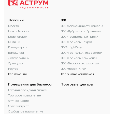
Локации
ЖК
Москва
ЖК «Басманный от Гранель»
Новая Москва
ЖК «Дубровка от Гранель»
Красногорск
ЖК «Театральный Парк»
Мытищи
ЖК «Гранель Пехра»
Коммунарка
ЖКА HighWay
Балашиха
ЖК «Гранель Аникеевский»
Долгопрудный
ЖК «Гранель Ильинойс»
Одинцово
ЖК «Высокие жаворонки»
Реутов
ЖК «Новая Рига»
Все локации
Все жилые комплексы
Помещения для бизнеса
Торговые центры
Готовый арендный бизнес
Торговое назначение
Фитнес-центр
Супермаркет
Свободное назначение