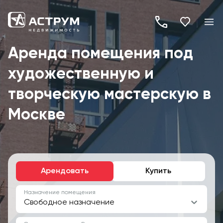
+7
(495)
Аренда помещения под
260-
художественную и
19-
82
творческую мастерскую в
Москве
Арендовать
Купить
Назначение помещения
Свободное назначение