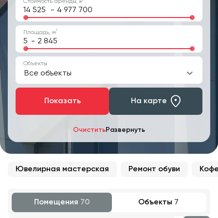
Стоимость аренды, ₽
-
2
Площадь, м
-
Объекты
Все объекты
Показать
На карте
Очистить
Развернуть
Ювелирная мастерская
Ремонт обуви
Кофе
Помещения
70
Объекты
7