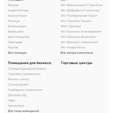
Москва
ЖК «Басманный от Гранель»
Новая Москва
ЖК «Дубровка от Гранель»
Красногорск
ЖК «Театральный Парк»
Мытищи
ЖК «Гранель Пехра»
Коммунарка
ЖКА HighWay
Балашиха
ЖК «Гранель Аникеевский»
Долгопрудный
ЖК «Гранель Ильинойс»
Одинцово
ЖК «Высокие жаворонки»
Реутов
ЖК «Новая Рига»
Все локации
Все жилые комплексы
Помещения для бизнеса
Торговые центры
Готовый арендный бизнес
Торговое назначение
Фитнес-центр
Супермаркет
Свободное назначение
Детский сад
Офис
Автомойка
Все типы помещений