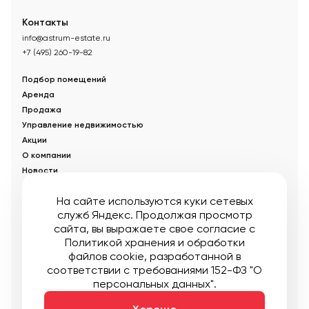
Контакты
info@astrum-estate.ru
+7 (495) 260-19-82
Подбор помещений
Аренда
Продажа
Управление недвижимостью
Акции
О компании
Новости
Статьи
На сайте используются куки сетевых
служб Яндекс. Продолжая просмотр
© Управляющая компания «Аструм Недвижимость».
2026
.
сайта, вы выражаете свое согласие с
Опубликованная на сайте информация носит информационный
характер и не является публичной офертой
Политикой хранения и обработки
файлов cookie
, разработанной в
Мы в соцсетях:
соответствии с требованиями 152-ФЗ "О
персональных данных".
Публичная оферта
Пользовательское соглашение
Карта сайта