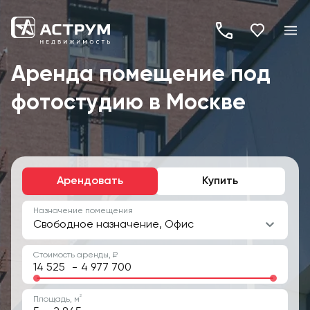
+7
(495)
Аренда помещение под
260-
фотостудию в Москве
19-
82
Арендовать
Купить
Назначение помещения
Свободное назначение, Офис
Стоимость аренды, ₽
-
2
Площадь, м