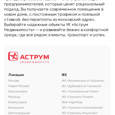
предпринимателей, которые ценят рациональный
подход. Вы получаете современное помещение в
новом доме, с постоянным трафиком и лояльной
ставкой, без переплаты за московский адрес.
Выбирайте надежные объекты УК «Аструм
Недвижимость» — и развивайте бизнес в комфортной
среде, где всё рядом: клиенты, транспорт и успех.
Локации
ЖК
Москва
ЖК «Басманный от Гранель»
Новая Москва
ЖК «Дубровка от Гранель»
Красногорск
ЖК «Театральный Парк»
Мытищи
ЖК «Гранель Пехра»
Коммунарка
ЖКА HighWay
Балашиха
ЖК «Гранель Аникеевский»
Долгопрудный
ЖК «Гранель Ильинойс»