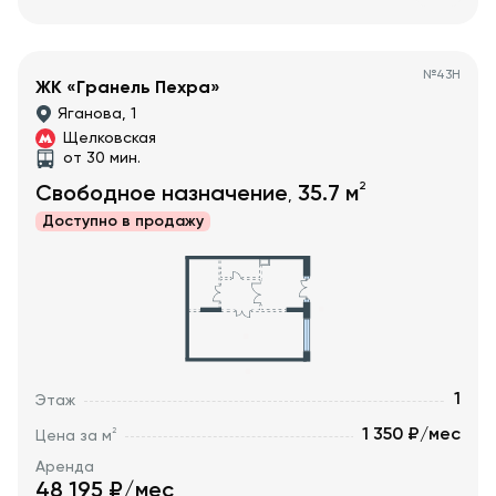
№
43Н
ЖК «Гранель Пехра»
Яганова, 1
Щелковская
от 30 мин.
2
Свободное назначение
35.7
м
,
Доступно в
продажу
1
Этаж
1 350 ₽/мес
2
Цена за м
Аренда
48 195
₽/мес