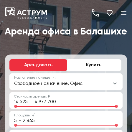
+7
(495)
Аренда офиса в Балашихе
260-
19-
82
Арендовать
Купить
Назначение помещения
Свободное назначение, Офис
Стоимость аренды, ₽
-
2
Площадь, м
-