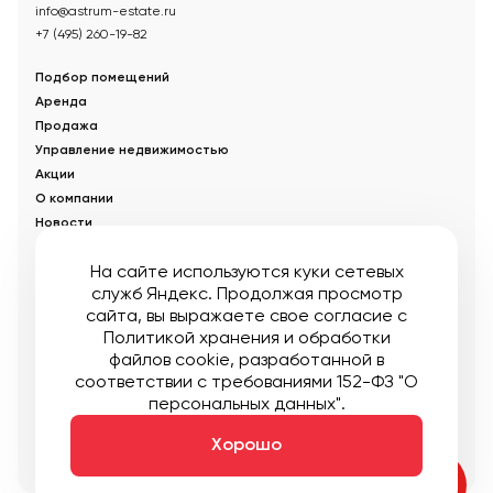
info@astrum-estate.ru
+7 (495) 260-19-82
Подбор помещений
Аренда
Продажа
Управление недвижимостью
Акции
О компании
Новости
Статьи
На сайте используются куки сетевых
служб Яндекс. Продолжая просмотр
© Управляющая компания «Аструм Недвижимость».
2026
.
сайта, вы выражаете свое согласие с
Опубликованная на сайте информация носит информационный
характер и не является публичной офертой
Политикой хранения и обработки
файлов cookie
, разработанной в
Мы в соцсетях:
соответствии с требованиями 152-ФЗ "О
персональных данных".
Публичная оферта
Пользовательское соглашение
Карта сайта
Хорошо
Создание:
DDPlanet