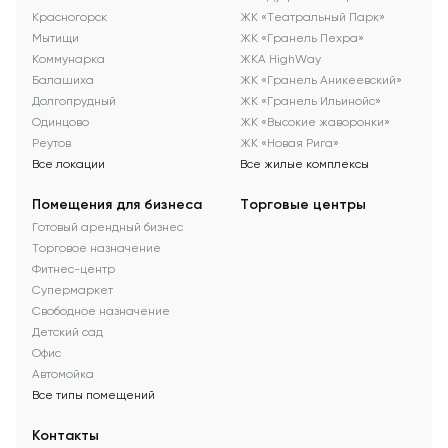
Красногорск
ЖК «Театральный Парк»
Мытищи
ЖК «Гранель Пехра»
Коммунарка
ЖКА HighWay
Балашиха
ЖК «Гранель Аникеевский»
Долгопрудный
ЖК «Гранель Ильинойс»
Одинцово
ЖК «Высокие жаворонки»
Реутов
ЖК «Новая Рига»
Все локации
Все жилые комплексы
Помещения для бизнеса
Торговые центры
Готовый арендный бизнес
Торговое назначение
Фитнес-центр
Супермаркет
Свободное назначение
Детский сад
Офис
Автомойка
Все типы помещений
Контакты