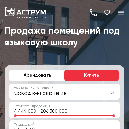
+7
(495)
Продажа помещений под
260-
языковую школу
19-
82
Арендовать
Купить
Назначение помещения
Свободное назначение
Стоимость продажи, ₽
-
2
Площадь, м