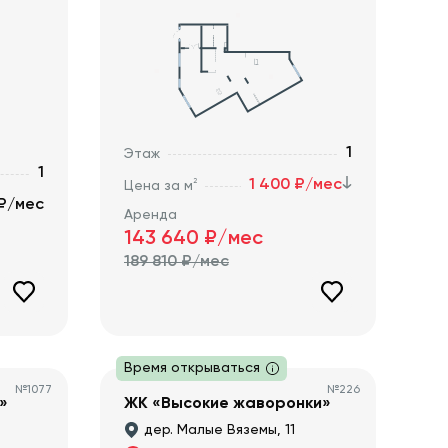
1
Этаж
1
1 400 ₽/мес
2
Цена за м
 ₽/мес
Аренда
143 640
₽/мес
189 810
₽/мес
Время открываться
№
1077
№
226
»
ЖК «Высокие жаворонки»
дер. Малые Вяземы, 11