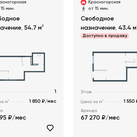
асногорская
Красногорская
 15 мин.
от 15 мин.
бодное
Свободное
2
начение
54.7
м
назначение
43.4
м
,
,
Доступно в
продажу
1
Этаж
1 850 ₽/мес
1 550
2
2
за м
Цена за м
да
Аренда
195
₽/мес
67 270
₽/мес