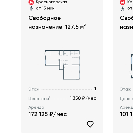
Красногорская
Кр
от 15 мин.
от
Свободное
Сво
2
назначение
127.5
м
наз
,
1
Этаж
Этаж
1 350 ₽/мес
2
Цена за м
Цена 
Аренда
Арен
172 125
₽/мес
101 