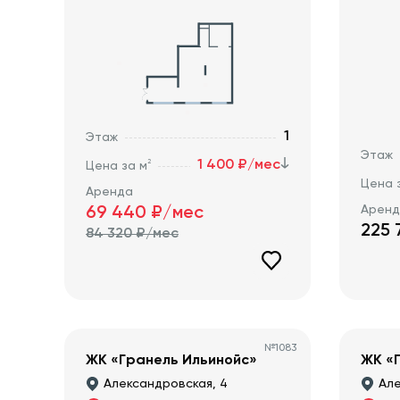
1
Этаж
Этаж
1 400 ₽/мес
2
Цена за м
Цена 
Аренда
Арен
69 440
₽/мес
225 
84 320
₽/мес
№
1083
ЖК «Гранель Ильинойс»
ЖК «
Александровская, 4
Але