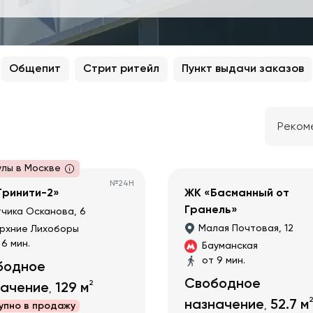
Общепит
Стрит ритейл
Пункт выдачи заказов
Реком
улы в Москве
№
24Н
Тринити-2»
ЖК «Басманный от
Гранель»
чика Осканова, 6
Малая Почтовая, 12
рхние Лихоборы
 6 мин.
Бауманская
от 9 мин.
бодное
Свободное
2
начение
129
м
,
2
назначение
52.7
м
упно в
продажу
,