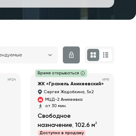
ендуемые
Время открываться
№
2Н
№
91
ЖК «Гранель Аникеевский»
Сергея Жадобкина, 5к2
МЦД-2 Аникеевка
от 30 мин.
Свободное
2
назначение
102.6
м
,
Доступно в
продажу