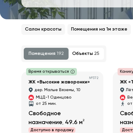
Салон красоты
Помещения на 1м этаже
Помещения
192
Объекты
25
Время открываться
Каник
№
372
ЖК «Высокие жаворонки»
ЖК «
дер. Малые Вяземы, 10
Лёт
МЦД-1 Одинцово
Ве
от 25 мин.
от
Свободное
Сво
2
назначение
49.6
м
наз
,
Доступно в
продажу
Дост