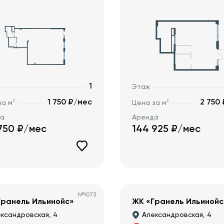
1
Этаж
1 750 ₽/мес
2 750
2
2
за м
Цена за м
да
Аренда
750
₽/мес
144 925
₽/мес
№
1073
Гранель Ильинойс»
ЖК «Гранель Ильинойс
ксандровская, 4
Александровская, 4