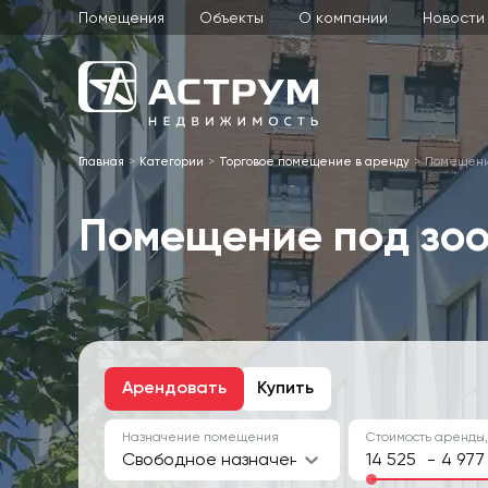
Помещения
Объекты
О компании
Новости
Главная
Категории
Торговое помещение в аренду
Помещени
Помещение под зо
Арендовать
Купить
Назначение помещения
Стоимость аренды,
Свободное назначение
-