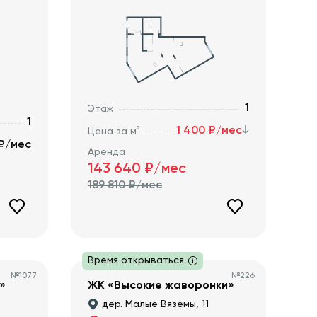
1
Этаж
1
1 400 ₽/мес
2
Цена за м
 ₽/мес
Аренда
143 640
₽/мес
189 810
₽/мес
Время открываться
№
1077
№
226
»
ЖК «Высокие жаворонки»
дер. Малые Вяземы, 11