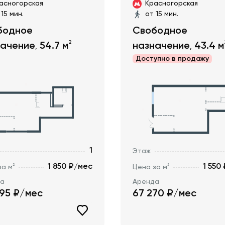
асногорская
Красногорская
 15 мин.
от 15 мин.
бодное
Свободное
2
начение
54.7
м
назначение
43.4
м
,
,
Доступно в
продажу
1
Этаж
1 850 ₽/мес
1 550
2
2
за м
Цена за м
да
Аренда
195
₽/мес
67 270
₽/мес