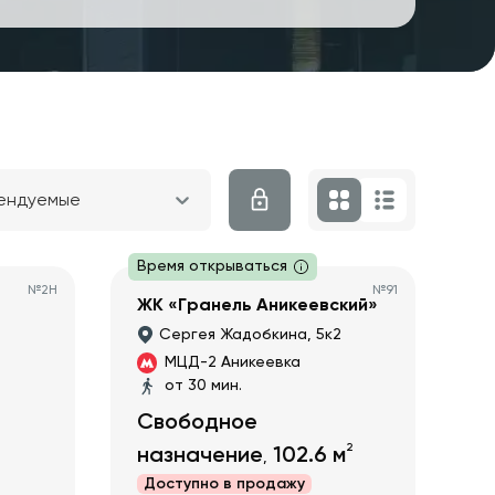
ендуемые
Время открываться
№
2Н
№
91
ЖК «Гранель Аникеевский»
Сергея Жадобкина, 5к2
МЦД-2 Аникеевка
от 30 мин.
Свободное
2
назначение
102.6
м
,
Доступно в
продажу