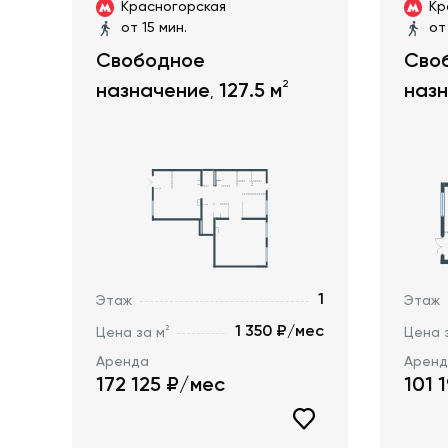
Красногорская
Кр
от 15 мин.
от
Свободное
Сво
2
назначение
127.5
м
наз
,
1
Этаж
Этаж
1 350 ₽/мес
2
Цена за м
Цена 
Аренда
Арен
172 125
₽/мес
101 