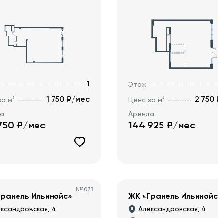
1
Этаж
1 750 ₽/мес
2 750
2
2
за м
Цена за м
да
Аренда
750
₽/мес
144 925
₽/мес
№
1073
Гранель Ильинойс»
ЖК «Гранель Ильинойс
ксандровская, 4
Александровская, 4