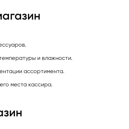
магазин
ессуаров.
температуры и влажности.
ентации ассортимента.
его места кассира.
азин