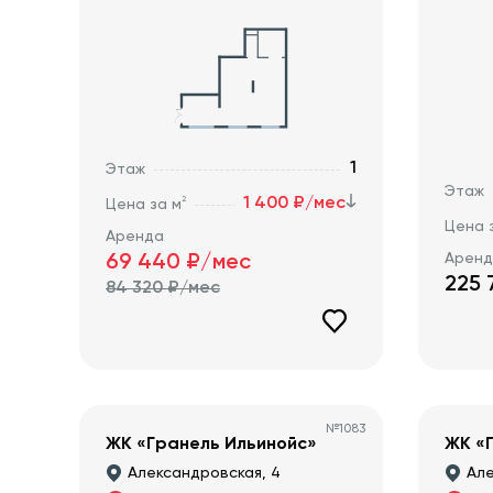
1
Этаж
Этаж
1 400 ₽/мес
2
Цена за м
Цена 
Аренда
Арен
69 440
₽/мес
225 
84 320
₽/мес
№
1083
ЖК «Гранель Ильинойс»
ЖК «
Александровская, 4
Але