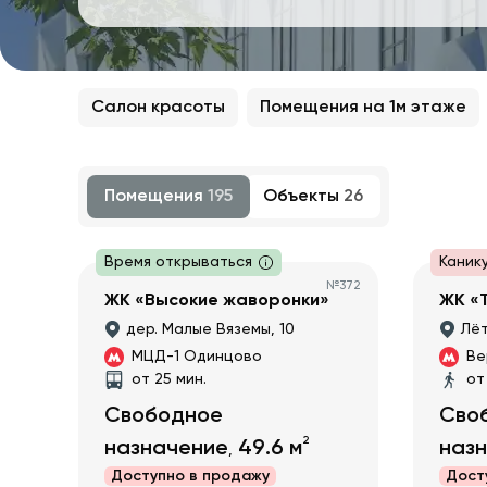
Салон красоты
Помещения на 1м этаже
Помещения
195
Объекты
26
Время открываться
Каник
№
372
ЖК «Высокие жаворонки»
ЖК «
дер. Малые Вяземы, 10
Лёт
МЦД-1 Одинцово
Ве
от 25 мин.
от
Свободное
Сво
2
назначение
49.6
м
наз
,
Доступно в
продажу
Дост