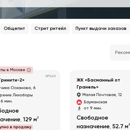
Общепит
Стрит ритейл
Пункт выдачи заказов
Реком
улы в Москве
№
24Н
Тринити-2»
ЖК «Басманный от
Гранель»
чика Осканова, 6
Малая Почтовая, 12
рхние Лихоборы
 6 мин.
Бауманская
от 9 мин.
бодное
Свободное
2
начение
129
м
,
2
назначение
52.7
м
упно в
продажу
,