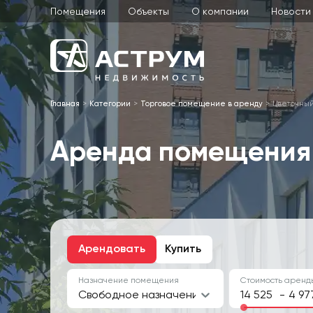
Помещения
Объекты
О компании
Новости
Главная
Категории
Торговое помещение в аренду
Цветочный
Аренда помещения 
Арендовать
Купить
Назначение помещения
Стоимость аренды
Свободное назначение, Торговое назначе
-