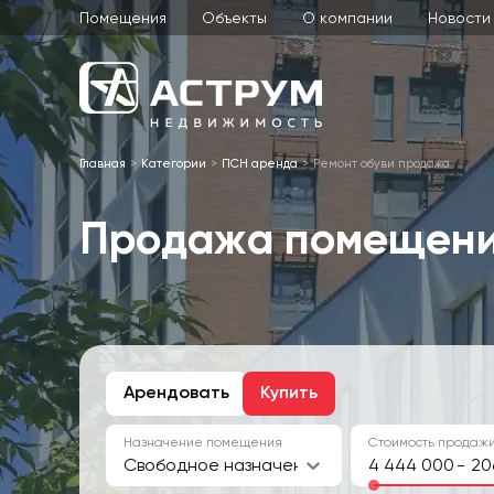
Помещения
Объекты
О компании
Новости
Главная
Категории
ПСН аренда
Ремонт обуви продажа
Продажа помещение
Арендовать
Купить
Назначение помещения
Стоимость продажи
Свободное назначение
-