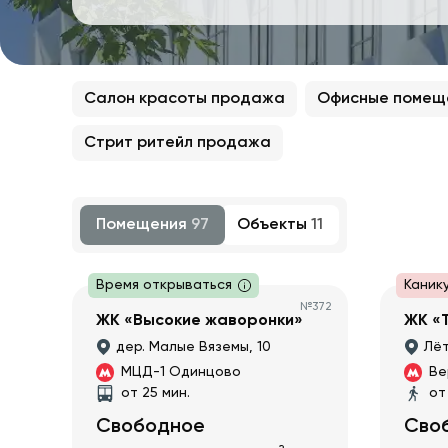
Салон красоты продажа
Офисные помещ
Стрит ритейл продажа
Помещения
97
Объекты
11
Время открываться
Каник
№
372
ЖК «Высокие жаворонки»
ЖК «
дер. Малые Вяземы, 10
Лёт
МЦД-1 Одинцово
Ве
от 25 мин.
от
Свободное
Сво