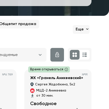
Общепит продажа
Еще
ендуемые
Время открываться
№
6 789
№
91
ЖК «Гранель Аникеевский»
Сергея Жадобкина, 5к2
МЦД-2 Аникеевка
от 30 мин.
Свободное