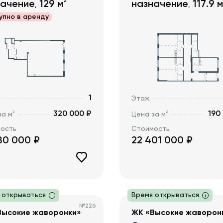
2
начение
129
м
назначение
117.9
м
,
,
упно в
аренду
1
Этаж
320 000 ₽
190
2
2
за м
Цена за м
ость
Стоимость
80 000
₽
22 401 000
₽
 открываться
Время открываться
№
226
Высокие жаворонки»
ЖК «Высокие жаворон