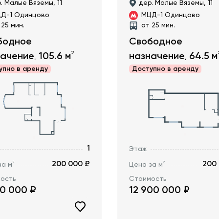
. Малые Вяземы, 11
дер. Малые Вяземы, 11
Д-1 Одинцово
МЦД-1 Одинцово
 25 мин.
от 25 мин.
бодное
Свободное
2
начение
105.6
м
назначение
64.5
м
,
,
упно в
аренду
Доступно в
аренду
1
Этаж
200 000 ₽
200
2
2
за м
Цена за м
ость
Стоимость
20 000
₽
12 900 000
₽