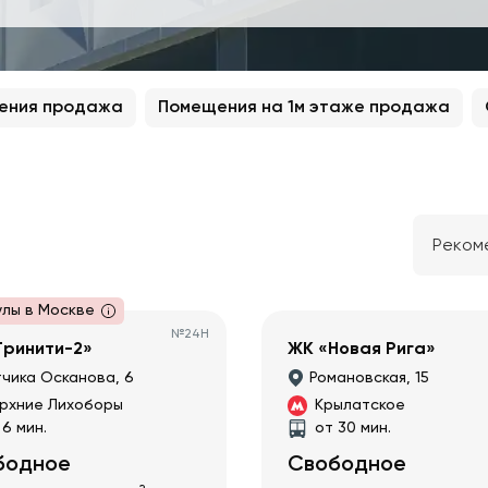
ения продажа
Помещения на 1м этаже продажа
Реком
улы в Москве
№
24Н
Тринити-2»
ЖК «Новая Рига»
чика Осканова, 6
Романовская, 15
рхние Лихоборы
Крылатское
 6 мин.
от 30 мин.
бодное
Свободное