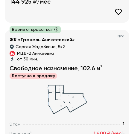
144 925
₽/мес
Время открываться
№
91
ЖК «Гранель Аникеевский»
Сергея Жадобкина, 5к2
МЦД-2 Аникеевка
от 30 мин.
2
Свободное назначение
102.6
м
,
Доступно в
продажу
1
Этаж
1 400 ₽/мес
2
Цена за м