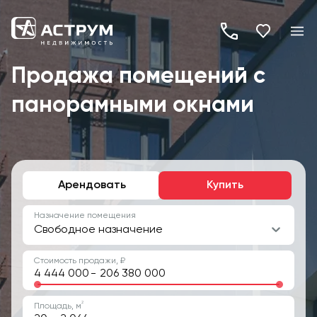
+7
(495)
Продажа помещений с
260-
панорамными окнами
19-
82
Арендовать
Купить
Назначение помещения
Свободное назначение
Стоимость продажи, ₽
-
2
Площадь, м