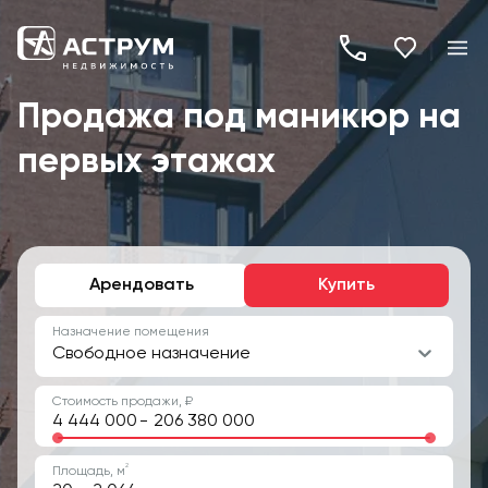
+7
(495)
Продажа под маникюр на
260-
первых этажах
19-
82
Арендовать
Купить
Назначение помещения
Свободное назначение
Стоимость продажи, ₽
-
2
Площадь, м