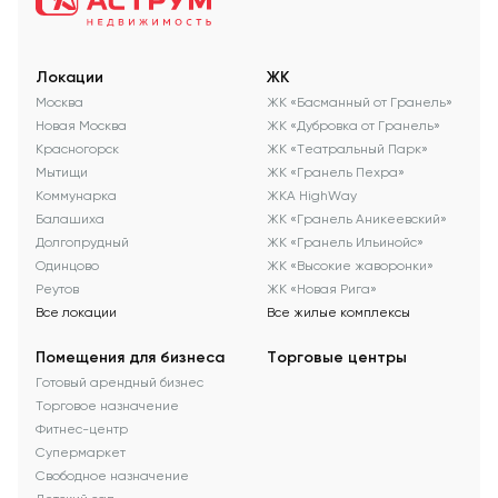
Локации
ЖК
Москва
ЖК «Басманный от Гранель»
Новая Москва
ЖК «Дубровка от Гранель»
Красногорск
ЖК «Театральный Парк»
Мытищи
ЖК «Гранель Пехра»
Коммунарка
ЖКА HighWay
Балашиха
ЖК «Гранель Аникеевский»
Долгопрудный
ЖК «Гранель Ильинойс»
Одинцово
ЖК «Высокие жаворонки»
Реутов
ЖК «Новая Рига»
Все локации
Все жилые комплексы
Помещения для бизнеса
Торговые центры
Готовый арендный бизнес
Торговое назначение
Фитнес-центр
Супермаркет
Свободное назначение