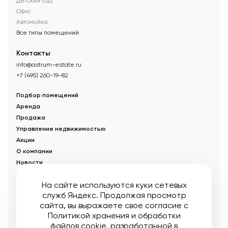
Детский сад
Офис
Автомойка
Все типы помещений
Контакты
info@astrum-estate.ru
+7 (495) 260-19-82
Подбор помещений
Аренда
Продажа
Управление недвижимостью
Акции
О компании
Новости
Статьи
На сайте используются куки сетевых
служб Яндекс. Продолжая просмотр
© Управляющая компания «Аструм Недвижимость».
2026
.
сайта, вы выражаете свое согласие с
Опубликованная на сайте информация носит информационный
характер и не является публичной офертой
Политикой хранения и обработки
файлов cookie
, разработанной в