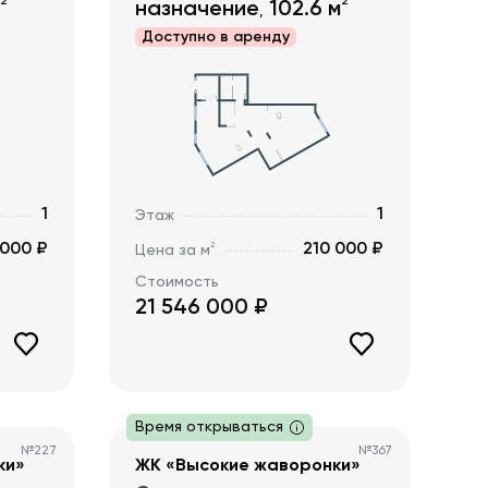
2
2
назначение
102.6
м
,
Доступно в
аренду
1
1
Этаж
 000 ₽
210 000 ₽
2
Цена за м
Стоимость
21 546 000
₽
Время открываться
№
227
№
367
ки»
ЖК «Высокие жаворонки»