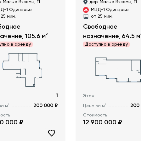
. Малые Вяземы, 11
дер. Малые Вяземы, 11
Д-1 Одинцово
МЦД-1 Одинцово
 25 мин.
от 25 мин.
бодное
Свободное
2
начение
105.6
м
назначение
64.5
м
,
,
упно в
аренду
Доступно в
аренду
1
Этаж
200 000 ₽
200
2
2
за м
Цена за м
ость
Стоимость
20 000
₽
12 900 000
₽