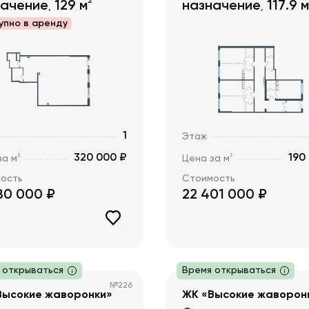
2
начение
129
м
назначение
117.9
м
,
,
упно в
аренду
1
Этаж
320 000 ₽
190
2
2
за м
Цена за м
ость
Стоимость
80 000
₽
22 401 000
₽
 открываться
Время открываться
№
226
Высокие жаворонки»
ЖК «Высокие жаворон