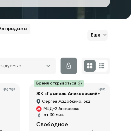
йл продажа
Еще
ендуемые
Время открываться
№
6 789
№
91
ЖК «Гранель Аникеевский»
Сергея Жадобкина, 5к2
МЦД-2 Аникеевка
от 30 мин.
Свободное