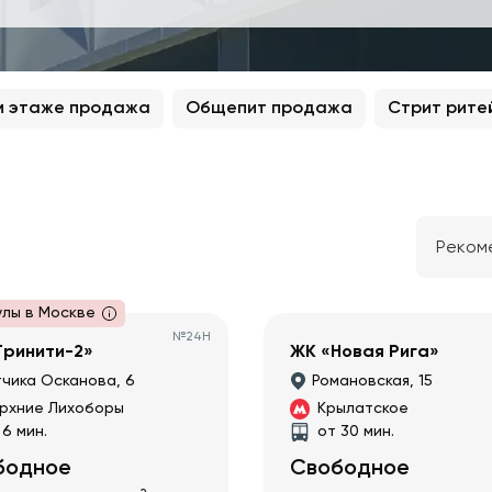
м этаже продажа
Общепит продажа
Стрит рите
Реком
улы в Москве
№
24Н
Тринити-2»
ЖК «Новая Рига»
чика Осканова, 6
Романовская, 15
рхние Лихоборы
Крылатское
 6 мин.
от 30 мин.
бодное
Свободное