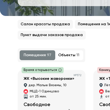
Салон красоты продажа
Помещения на 1
Пункт выдачи заказов продажа
Помещения
97
Объекты
11
Время открываться
Каник
№
372
ЖК «Высокие жаворонки»
ЖК «
дер. Малые Вяземы, 10
Лёт
МЦД-1 Одинцово
Ве
от 25 мин.
от
Свободное
Сво