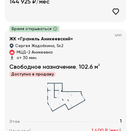
144 925
₽/мес
Время открываться
№
91
ЖК «Гранель Аникеевский»
Сергея Жадобкина, 5к2
МЦД-2 Аникеевка
от 30 мин.
2
Свободное назначение
102.6
м
,
Доступно в
продажу
1
Этаж
1 400 ₽/мес
2
Цена за м