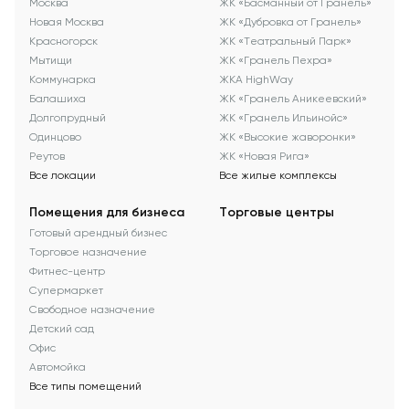
Москва
ЖК «Басманный от Гранель»
Новая Москва
ЖК «Дубровка от Гранель»
Красногорск
ЖК «Театральный Парк»
Мытищи
ЖК «Гранель Пехра»
Коммунарка
ЖКА HighWay
Балашиха
ЖК «Гранель Аникеевский»
Долгопрудный
ЖК «Гранель Ильинойс»
Одинцово
ЖК «Высокие жаворонки»
Реутов
ЖК «Новая Рига»
Все локации
Все жилые комплексы
Помещения для бизнеса
Торговые центры
Готовый арендный бизнес
Торговое назначение
Фитнес-центр
Супермаркет
Свободное назначение
Детский сад
Офис
Автомойка
Все типы помещений