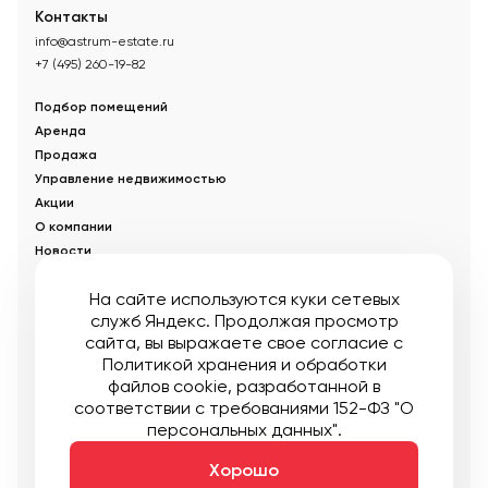
Контакты
info@astrum-estate.ru
+7 (495) 260-19-82
Подбор помещений
Аренда
Продажа
Управление недвижимостью
Акции
О компании
Новости
Статьи
На сайте используются куки сетевых
служб Яндекс. Продолжая просмотр
© Управляющая компания «Аструм Недвижимость».
2026
.
сайта, вы выражаете свое согласие с
Опубликованная на сайте информация носит информационный
характер и не является публичной офертой
Политикой хранения и обработки
файлов cookie
, разработанной в
Мы в соцсетях:
соответствии с требованиями 152-ФЗ "О
персональных данных".
Публичная оферта
Пользовательское соглашение
Карта сайта
Хорошо
Создание:
DDPlanet