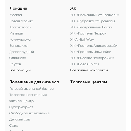
Локации
ЖК
Москва
ЖК «Басманный от Гранель»
Новая Москва
ЖК «Дубровка от Гранель»
Красногорск
ЖК «Театральный Парк»
Мытищи
ЖК «Гранель Пехра»
Коммунарка
ЖКА HighWay
Балашиха
ЖК «Гранель Аникеевский»
Долгопрудный
ЖК «Гранель Ильинойс»
Одинцово
ЖК «Высокие жаворонки»
Реутов
ЖК «Новая Рига»
Все локации
Все жилые комплексы
Помещения для бизнеса
Торговые центры
Готовый арендный бизнес
Торговое назначение
Фитнес-центр
Супермаркет
Свободное назначение
Детский сад
Офис