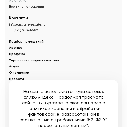
Автомойка
Все типы помещений
Контакты
info@astrum-estate.ru
+7 (495) 260-19-82
Подбор помещений
Аренда
Продажа
Управление недвижимостью
Акции
О компании
Новости
Статьи
На сайте используются куки сетевых
служб Яндекс. Продолжая просмотр
© Управляющая компания «Аструм Недвижимость».
2026
.
сайта, вы выражаете свое согласие с
Опубликованная на сайте информация носит информационный
характер и не является публичной офертой
Политикой хранения и обработки
файлов cookie
, разработанной в
Мы в соцсетях:
соответствии с требованиями 152-ФЗ "О
персональных данных".
Публичная оферта
Пользовательское соглашение