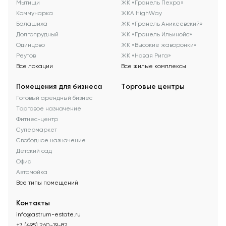
Мытищи
ЖК «Гранель Пехра»
Коммунарка
ЖКА HighWay
Балашиха
ЖК «Гранель Аникеевский»
Долгопрудный
ЖК «Гранель Ильинойс»
Одинцово
ЖК «Высокие жаворонки»
Реутов
ЖК «Новая Рига»
Все локации
Все жилые комплексы
Помещения для бизнеса
Торговые центры
Готовый арендный бизнес
Торговое назначение
Фитнес-центр
Супермаркет
Свободное назначение
Детский сад
Офис
Автомойка
Все типы помещений
Контакты
info@astrum-estate.ru
+7 (495) 260-19-82