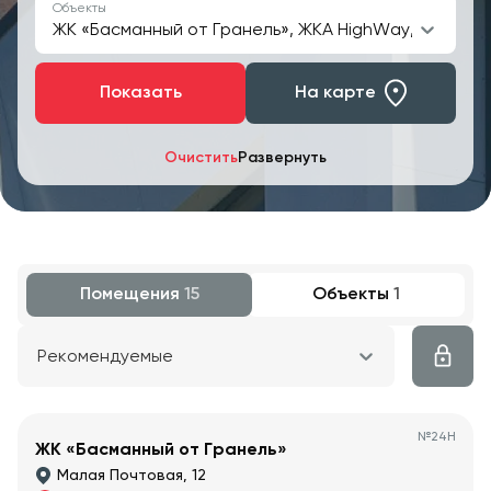
Объекты
ЖК «Басманный от Гранель», ЖКА HighWay, ЖК Profit
Показать
На карте
Очистить
Развернуть
Помещения
15
Объекты
1
Рекомендуемые
№
24Н
ЖК «Басманный от Гранель»
Малая Почтовая, 12