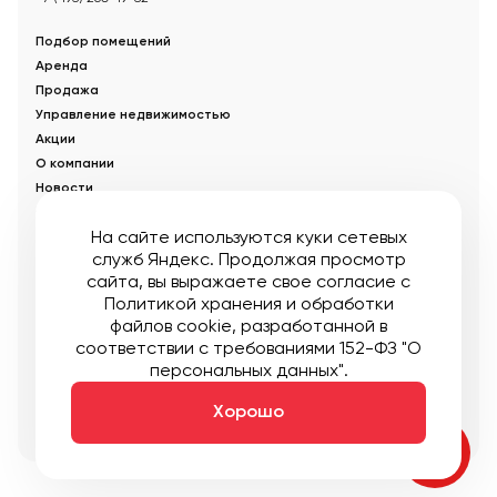
Подбор помещений
Аренда
Продажа
Управление недвижимостью
Акции
О компании
Новости
Статьи
На сайте используются куки сетевых
служб Яндекс. Продолжая просмотр
© Управляющая компания «Аструм Недвижимость».
2026
.
сайта, вы выражаете свое согласие с
Опубликованная на сайте информация носит информационный
характер и не является публичной офертой
Политикой хранения и обработки
файлов cookie
, разработанной в
Мы в соцсетях:
соответствии с требованиями 152-ФЗ "О
персональных данных".
Публичная оферта
Пользовательское соглашение
Карта сайта
Хорошо
Создание:
DDPlanet