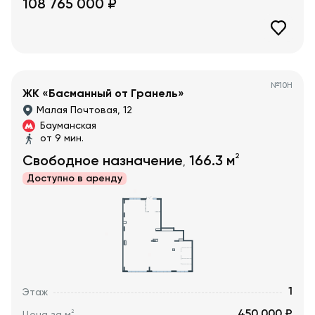
108 765 000
₽
№
10Н
ЖК «Басманный от Гранель»
Малая Почтовая, 12
Бауманская
от 9 мин.
2
Свободное назначение
166.3
м
,
Доступно в
аренду
1
Этаж
450 000 ₽
2
Цена за м