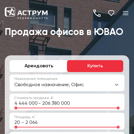
+7
(495)
Продажа офисов в ЮВАО
260-
19-
82
Арендовать
Купить
Назначение помещения
Свободное назначение, Офис
Стоимость продажи, ₽
-
2
Площадь, м
-