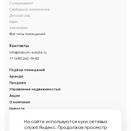
Супермаркет
Свободное назначение
Детский сад
Офис
Автомойка
Все типы помещений
Контакты
info@astrum-estate.ru
+7 (495) 260-19-82
Подбор помещений
Аренда
Продажа
Управление недвижимостью
Акции
О компании
Новости
Статьи
На сайте используются куки сетевых
служб Яндекс. Продолжая просмотр
© Управляющая компания «Аструм Недвижимость».
2026
.