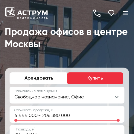
+7
(495)
Продажа офисов в центре
260-
Москвы
19-
82
Арендовать
Купить
Назначение помещения
Свободное назначение, Офис
Стоимость продажи, ₽
-
2
Площадь, м