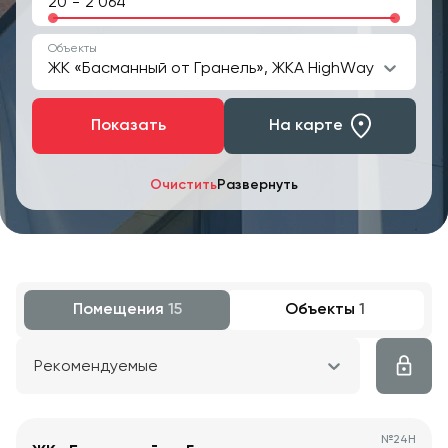
-
Объекты
ЖК «Басманный от Гранель», ЖКА HighWay
Показать
На карте
Очистить
Развернуть
Помещения
15
Объекты
1
Рекомендуемые
№
24Н