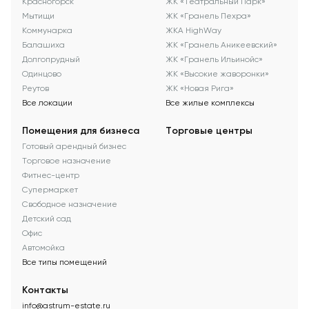
Красногорск
ЖК «Театральный Парк»
Мытищи
ЖК «Гранель Пехра»
Коммунарка
ЖКА HighWay
Балашиха
ЖК «Гранель Аникеевский»
Долгопрудный
ЖК «Гранель Ильинойс»
Одинцово
ЖК «Высокие жаворонки»
Реутов
ЖК «Новая Рига»
Все локации
Все жилые комплексы
Помещения для бизнеса
Торговые центры
Готовый арендный бизнес
Торговое назначение
Фитнес-центр
Супермаркет
Свободное назначение
Детский сад
Офис
Автомойка
Все типы помещений
Контакты
info@astrum-estate.ru