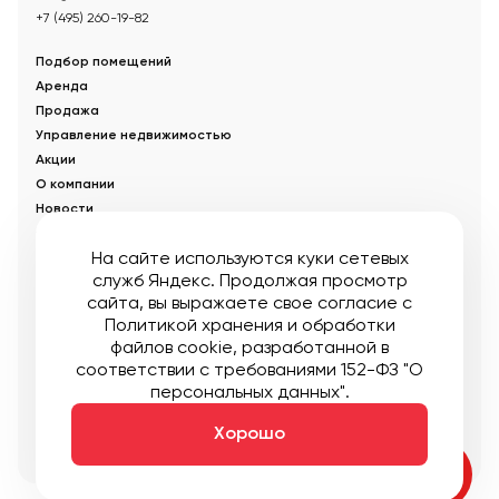
+7 (495) 260-19-82
Подбор помещений
Аренда
Продажа
Управление недвижимостью
Акции
О компании
Новости
Статьи
На сайте используются куки сетевых
служб Яндекс. Продолжая просмотр
© Управляющая компания «Аструм Недвижимость».
2026
.
сайта, вы выражаете свое согласие с
Опубликованная на сайте информация носит информационный
характер и не является публичной офертой
Политикой хранения и обработки
файлов cookie
, разработанной в
Мы в соцсетях:
соответствии с требованиями 152-ФЗ "О
персональных данных".
Публичная оферта
Пользовательское соглашение
Карта сайта
Хорошо
Создание:
DDPlanet