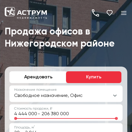
+7
(495)
Продажа офисов в
260-
Нижегородском районе
19-
82
Арендовать
Купить
Назначение помещения
Свободное назначение, Офис
Стоимость продажи, ₽
-
2
Площадь, м