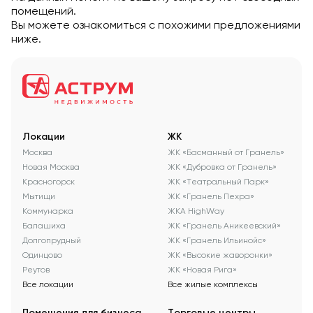
помещений.
Вы можете ознакомиться с похожими предложениями
ниже.
Локации
ЖК
Москва
ЖК «Басманный от Гранель»
Новая Москва
ЖК «Дубровка от Гранель»
Красногорск
ЖК «Театральный Парк»
Мытищи
ЖК «Гранель Пехра»
Коммунарка
ЖКА HighWay
Балашиха
ЖК «Гранель Аникеевский»
Долгопрудный
ЖК «Гранель Ильинойс»
Одинцово
ЖК «Высокие жаворонки»
Реутов
ЖК «Новая Рига»
Все локации
Все жилые комплексы
Помещения для бизнеса
Торговые центры