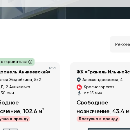
Реком
 открываться
№
91
Гранель Аникеевский»
ЖК «Гранель Ильинойс
гея Жадобкина, 5к2
Александровская, 4
Д-2 Аникеевка
Красногорская
 30 мин.
от 15 мин.
бодное
Свободное
2
начение
102.6
м
назначение
43.4
м
,
,
упно в
аренду
Доступно в
аренду