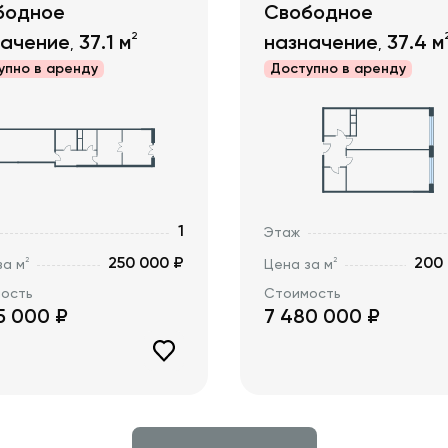
бодное
Свободное
2
начение
37.1
м
назначение
37.4
м
,
,
упно в
аренду
Доступно в
аренду
1
Этаж
250 000 ₽
200
2
2
за м
Цена за м
ость
Стоимость
5 000
₽
7 480 000
₽