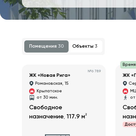
Помещения
30
Объекты
3
Время
№
6 789
ЖК «Новая Рига»
ЖК «
Романовская, 15
Сер
Крылатское
МЦ
от 30 мин.
от
Свободное
Сво
2
назначение
117.9
м
наз
,
Дост