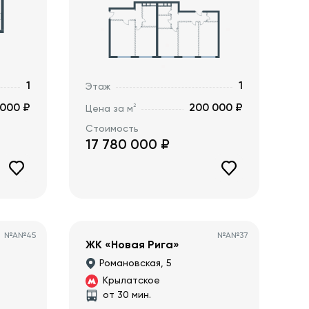
1
1
Этаж
 000 ₽
200 000 ₽
2
Цена за м
Стоимость
17 780 000
₽
№
А№45
№
А№37
ЖК «Новая Рига»
Романовская, 5
Крылатское
от 30 мин.