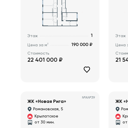
1
Этаж
Этаж
190 000 ₽
2
Цена за м
Цена 
Стоимость
Стоим
22 401 000
₽
21 5
№
А№39
ЖК «Новая Рига»
ЖК «
Романовская, 5
Ром
Крылатское
Кр
от 30 мин.
от