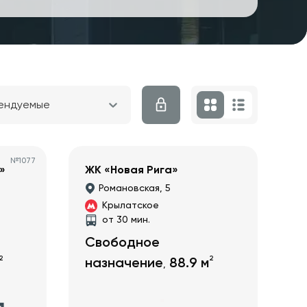
ендуемые
№
1077
»
ЖК «Новая Рига»
Романовская, 5
Крылатское
от 30 мин.
Свободное
2
2
назначение
88.9
м
,