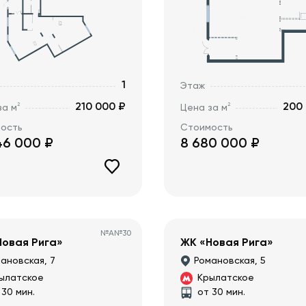
1
Этаж
210 000 ₽
200
2
2
за м
Цена за м
ость
Стоимость
46 000
₽
8 680 000
₽
№
А№30
Новая Рига»
ЖК «Новая Рига»
ановская, 7
Романовская, 5
ылатское
Крылатское
 30 мин.
от 30 мин.