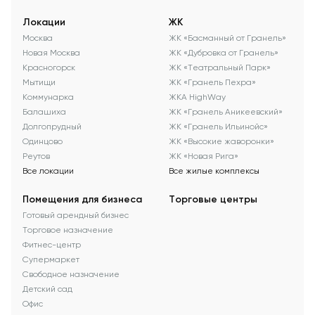
Локации
ЖК
Москва
ЖК «Басманный от Гранель»
Новая Москва
ЖК «Дубровка от Гранель»
Красногорск
ЖК «Театральный Парк»
Мытищи
ЖК «Гранель Пехра»
Коммунарка
ЖКА HighWay
Балашиха
ЖК «Гранель Аникеевский»
Долгопрудный
ЖК «Гранель Ильинойс»
Одинцово
ЖК «Высокие жаворонки»
Реутов
ЖК «Новая Рига»
Все локации
Все жилые комплексы
Помещения для бизнеса
Торговые центры
Готовый арендный бизнес
Торговое назначение
Фитнес-центр
Супермаркет
Свободное назначение
Детский сад
Офис