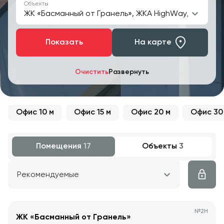
Объекты
ЖК «Басманный от Гранель», ЖКА HighWay, ЖК «Нова
Показать
На карте
Очистить
Развернуть
Офис 10 м
Офис 15 м
Офис 20 м
Офис 30
Помещения
17
Объекты
3
Рекомендуемые
№
2Н
ЖК «Басманный от Гранель»