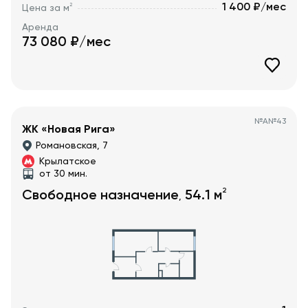
1 400 ₽/мес
2
Цена за м
Аренда
73 080
₽/мес
№
А№43
ЖК «Новая Рига»
Романовская, 7
Крылатское
от 30 мин.
2
Свободное назначение
54.1
м
,