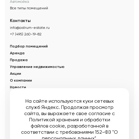
Автомойка
Все типы помещений
Контакты
info@astrum-estate.ru
+7 (495) 260-19-82
Подбор помещений
Аренда
Продажа
Управление недвижимостью
Акции
О компании
Новости
Статьи
На сайте используются куки сетевых
служб Яндекс. Продолжая просмотр
© Управляющая компания «Аструм Недвижимость».
2026
.
сайта, вы выражаете свое согласие с
Опубликованная на сайте информация носит информационный
характер и не является публичной офертой
Политикой хранения и обработки
файлов cookie
, разработанной в
Мы в соцсетях:
соответствии с требованиями 152-ФЗ "О
персональных данных".