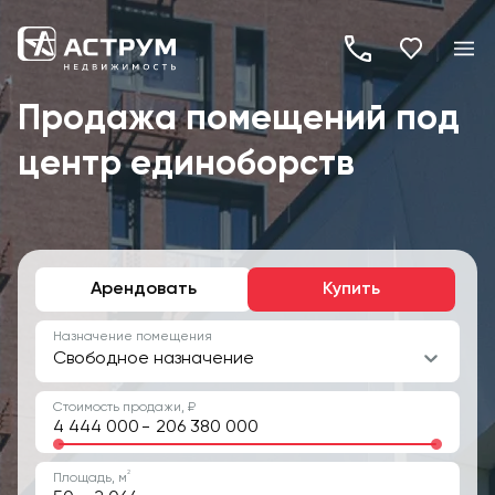
+7
(495)
Продажа помещений под
260-
центр единоборств
19-
82
Арендовать
Купить
Назначение помещения
Свободное назначение
Стоимость продажи, ₽
-
2
Площадь, м