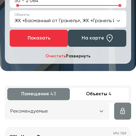
-
Объекты
ЖК «Басманный от Гранель», ЖК «Гранель Ильинойс»
Показать
На карте
Очистить
Развернуть
Помещения
43
Объекты
4
Рекомендуемые
№
6 789