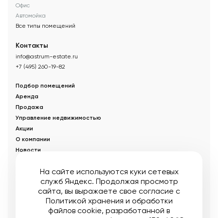
Офис
Автомойка
Все типы помещений
Контакты
info@astrum-estate.ru
+7 (495) 260-19-82
Подбор помещений
Аренда
Продажа
Управление недвижимостью
Акции
О компании
Новости
Статьи
На сайте используются куки сетевых
служб Яндекс. Продолжая просмотр
© Управляющая компания «Аструм Недвижимость».
2026
.
сайта, вы выражаете свое согласие с
Опубликованная на сайте информация носит информационный
характер и не является публичной офертой
Политикой хранения и обработки
файлов cookie
, разработанной в
Мы в соцсетях: