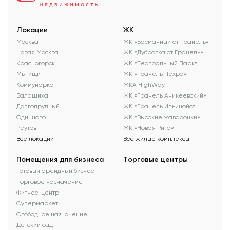
Локации
ЖК
Москва
ЖК «Басманный от Гранель»
Новая Москва
ЖК «Дубровка от Гранель»
Красногорск
ЖК «Театральный Парк»
Мытищи
ЖК «Гранель Пехра»
Коммунарка
ЖКА HighWay
Балашиха
ЖК «Гранель Аникеевский»
Долгопрудный
ЖК «Гранель Ильинойс»
Одинцово
ЖК «Высокие жаворонки»
Реутов
ЖК «Новая Рига»
Все локации
Все жилые комплексы
Помещения для бизнеса
Торговые центры
Готовый арендный бизнес
Торговое назначение
Фитнес-центр
Супермаркет
Свободное назначение
Детский сад