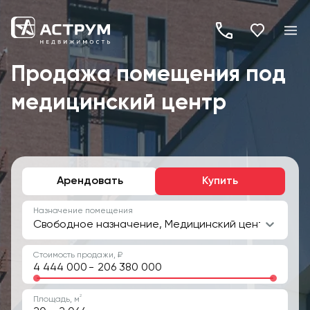
+7
(495)
Продажа помещения под
260-
медицинский центр
19-
82
Арендовать
Купить
Назначение помещения
Свободное назначение, Медицинский центр
Стоимость продажи, ₽
-
2
Площадь, м