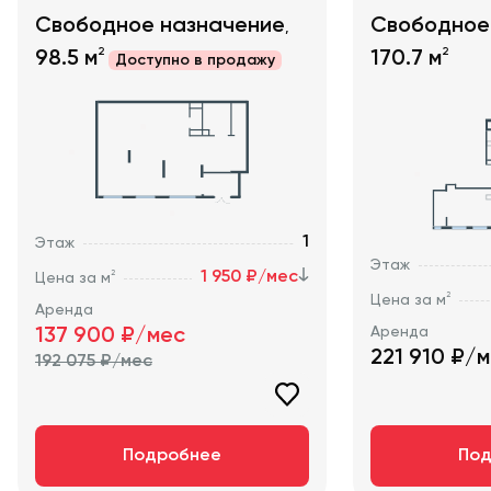
Свободное назначение
Свободное
,
2
2
98.5
м
170.7
м
Доступно в
продажу
1
Этаж
Этаж
1 950 ₽/мес
2
Цена за м
2
Цена за м
Аренда
Аренда
137 900
₽/мес
221 910
₽/м
192 075
₽/мес
Подробнее
Под