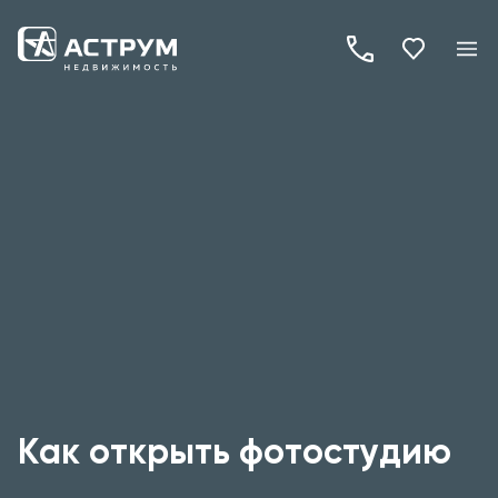
+7
(495)
260-
19-
82
Как открыть фотостудию